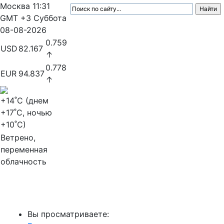
Москва
11:31
GMT +3
Суббота
08-08-2026
0.759
USD
82.167
↑
0.778
EUR
94.837
↑
+14
˚C (днем
+17
˚C, ночью
+10
˚C)
Ветрено,
переменная
облачность
МедиаПрофи
Вы просматриваете: