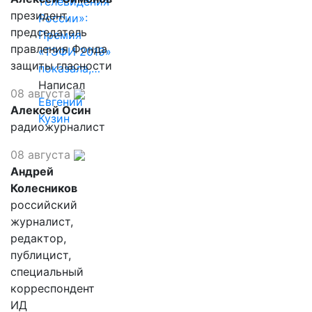
телевидения
президент,
России»:
председатель
Премия
правления Фонда
«ТЭФИ 2019»
защиты гласности
показала,…
Написал
08 августа
Евгений
Алексей Осин
Кузин
радиожурналист
08 августа
Андрей
Колесников
российский
журналист,
редактор,
публицист,
специальный
корреспондент
ИД