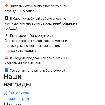
Житель Якутии выжил после 25 дней
блужданий в тайге
В Карелии избитый ребенок получил
крупную компенсацию от родителей обидчика
(ВИДЕО)
Быль дорог. Одним днем из
Благовещенска в Китай, лапша, мемы, и
почему утке по-пекински запретили
переходить границу
В Госдуме предложили заменить ЕГЭ
итоговыми экзаменами
Звездная полоса на небе: в Омской
Наши
области сфотографировали Млечный Путь —
космические кадры
награды
См. список
наших наград
Наши