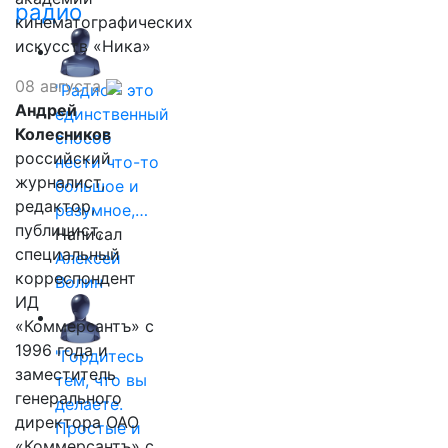
радио
кинематографических
искусств «Ника»
08 августа
"Радио - это
Андрей
единственный
Колесников
способ
российский
нести что-то
журналист,
большое и
редактор,
разумное,…
публицист,
Написал
специальный
Алексей
корреспондент
Волин
ИД
«Коммерсантъ» с
1996 года и
"Гордитесь
заместитель
тем, что вы
генерального
делаете.
директора ОАО
Простые и
«Коммерсантъ» с