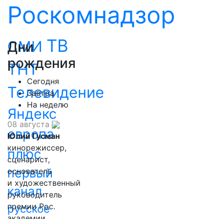
Роскомнадзор
ТВ
СМИ
Дни
рождения
ТНТ
Сегодня
Телевидение
Завтра
На неделю
Яндекс
08 августа
европа
Юлий Гусман
кинорежиссер,
плюс
сценарист,
первый
основатель
и художественный
канал
руководитель
премии Рос.
русское
академии