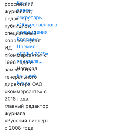
Кузин,
российский
пресс-
журналист,
секретарь
редактор,
«Общественного
публицист,
телевидения
специальный
России»:
корреспондент
Премия
ИД
«ТЭФИ 2019»
«Коммерсантъ» с
показала,…
1996 года и
Написал
заместитель
Евгений
генерального
Кузин
директора ОАО
«Коммерсантъ» с
2018 года,
главный редактор
журнала
«Русский пионер»
с 2008 года