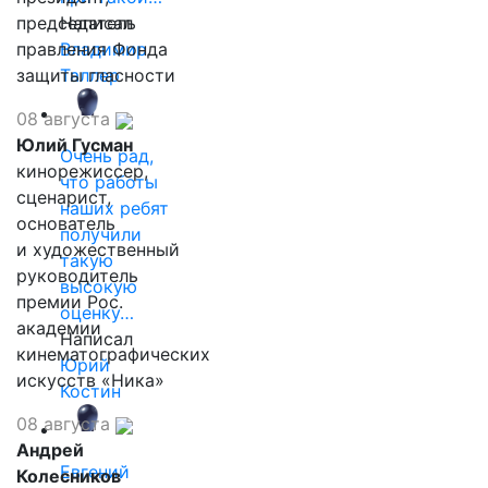
председатель
Написал
правления Фонда
Владимир
защиты гласности
Таллер
08 августа
Юлий Гусман
Очень рад,
кинорежиссер,
что работы
сценарист,
наших ребят
основатель
получили
и художественный
такую
руководитель
высокую
премии Рос.
оценку…
академии
Написал
кинематографических
Юрий
искусств «Ника»
Костин
08 августа
Андрей
Евгений
Колесников