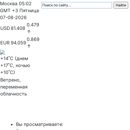
Москва
05:02
GMT +3
Пятница
07-08-2026
0.479
USD
81.408
↑
0.869
EUR
94.059
↑
+14
˚C (днем
+17
˚C, ночью
+10
˚C)
Ветрено,
переменная
облачность
МедиаПрофи
Вы просматриваете: