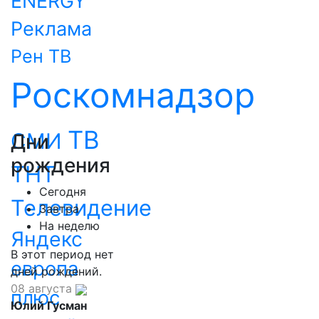
ENERGY
Реклама
Рен ТВ
Роскомнадзор
ТВ
СМИ
Дни
рождения
ТНТ
Сегодня
Телевидение
Завтра
На неделю
Яндекс
В этот период нет
европа
дней рождений.
08 августа
плюс
Юлий Гусман