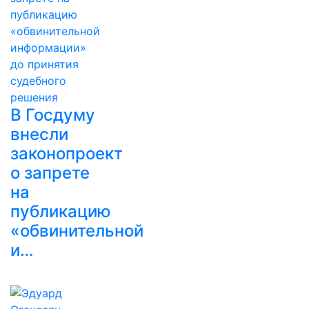
В Госдуму
внесли
законопроект
о запрете
на
публикацию
«обвинительной
и…