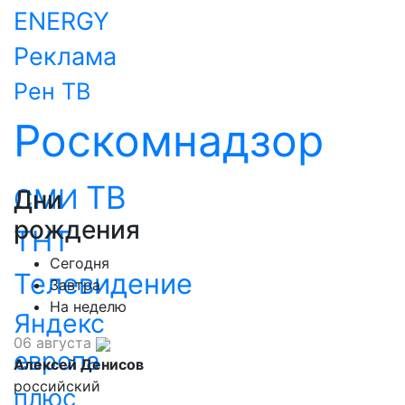
ENERGY
Реклама
Рен ТВ
Роскомнадзор
ТВ
СМИ
Дни
рождения
ТНТ
Сегодня
Телевидение
Завтра
На неделю
Яндекс
06 августа
европа
Алексей Денисов
российский
плюс