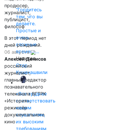
продюсер,
"Гордитесь
журналист,
тем, что вы
публицист,
делаете.
философ
Простые и
очень
В этот период нет
сложные
дней рождений.
времена…
06 августа
Написал
Алексей Денисов
Отар
российский
Кушанашвили
журналист,
главный редактор
познавательного
телеканала ВГТРК
«Все труднее
«История»,
соответствовать
режиссёр
нашим
документального
слушателям,
кино
их высоким
требованиям