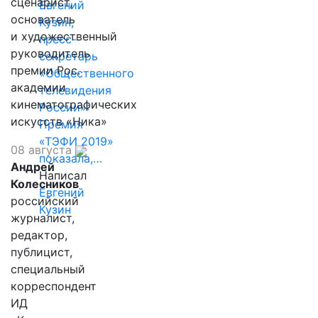
сценарист,
Евгений
основатель
Кузин,
и художественный
пресс-
руководитель
секретарь
премии Рос.
«Общественного
академии
телевидения
кинематографических
России»:
искусств «Ника»
Премия
«ТЭФИ 2019»
08 августа
показала,…
Андрей
Написал
Колесников
Евгений
российский
Кузин
журналист,
редактор,
публицист,
специальный
корреспондент
ИД