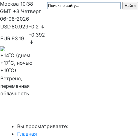
Москва
10:38
GMT +3
Четверг
06-08-2026
USD
80.929
-0.2 ↓
-0.392
EUR
93.19
↓
+14
˚C (днем
+17
˚C, ночью
+10
˚C)
Ветрено,
переменная
облачность
МедиаПрофи
Вы просматриваете:
Главная