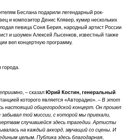
жителям Беслана подарили легендарный рок-
ец и композитор Денис Клявер, кумир нескольких
олодая певица Соня Берия, народный артист России
ист и шоумен Алексей Лысенков, известный также
ции вел концертную программу.
 города.
теприимно
, – сказал
Юрий Костин, генеральный
танцией которого является «Авторадио». –
В этот
есь настоящий общегородской концерт. Он прошел
е забывал той миссии, с которой мы приехали,
жертвам случившейся здесь трагедии. Артисты
валась на каждый аккорд, звучащий со сцены. И
 единым целым. Публика здесь благодарная,