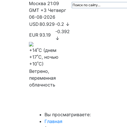
Москва
21:09
GMT +3
Четверг
06-08-2026
USD
80.929
-0.2 ↓
-0.392
EUR
93.19
↓
+14
˚C (днем
+17
˚C, ночью
+10
˚C)
Ветрено,
переменная
облачность
МедиаПрофи
Главное
Медиарыно
Вы просматриваете:
Главная