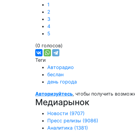
1
2
3
4
5
(0 голосов)
Теги
Авторадио
беслан
день города
Авторизуйтесь
, чтобы получить возмож
Медиарынок
Новости
(9707)
Пресс релизы
(9086)
Аналитика
(1381)