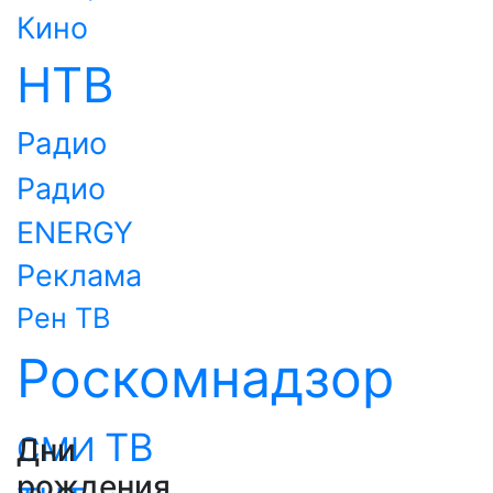
Кино
НТВ
Радио
Радио
ENERGY
Реклама
Рен ТВ
Роскомнадзор
ТВ
СМИ
Дни
рождения