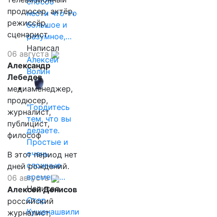
способ
продюсер, актёр,
нести что-то
режиссёр,
большое и
сценарист
разумное,…
Написал
06 августа
Алексей
Александр
Волин
Лебедев
медиаменеджер,
продюсер,
"Гордитесь
журналист,
тем, что вы
публицист,
делаете.
философ
Простые и
очень
В этот период нет
сложные
дней рождений.
времена…
06 августа
Написал
Алексей Денисов
Отар
российский
Кушанашвили
журналист,