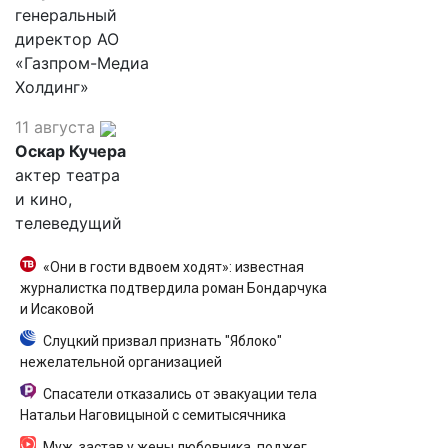
генеральный
директор АО
«Газпром-Медиа
Холдинг»
11 августа
Оскар Кучера
актер театра
и кино,
телеведущий
«Они в гости вдвоем ходят»: известная
журналистка подтвердила роман Бондарчука
и Исаковой
Слуцкий призвал признать "Яблоко"
нежелательной организацией
Спасатели отказались от эвакуации тела
Натальи Наговицыной с семитысячника
Муж, застав у жены любовника, поджег