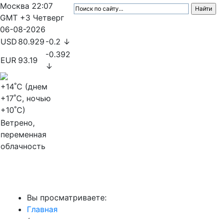
Москва
22:07
GMT +3
Четверг
06-08-2026
USD
80.929
-0.2 ↓
-0.392
EUR
93.19
↓
+14
˚C (днем
+17
˚C, ночью
+10
˚C)
Ветрено,
переменная
облачность
МедиаПрофи
Вы просматриваете:
Главная