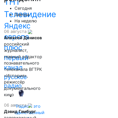
ТНТ
Сегодня
Телевидение
Завтра
На неделю
Яндекс
06 августа
европа
Алексей Денисов
российский
плюс
журналист,
первый
главный редактор
познавательного
канал
телеканала ВГТРК
«История»,
русское
режиссёр
радио
документального
кино
06 августа
"Радио - это
Дэвид Гамбург
единственный
телевизионный