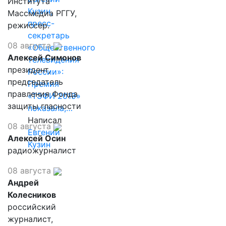
Института
Кузин,
Массмедиа РГГУ,
пресс-
режиссер.
секретарь
08 августа
«Общественного
Алексей Симонов
телевидения
президент,
России»:
председатель
Премия
правления Фонда
«ТЭФИ 2019»
защиты гласности
показала,…
Написал
08 августа
Евгений
Алексей Осин
Кузин
радиожурналист
08 августа
Андрей
Колесников
российский
журналист,