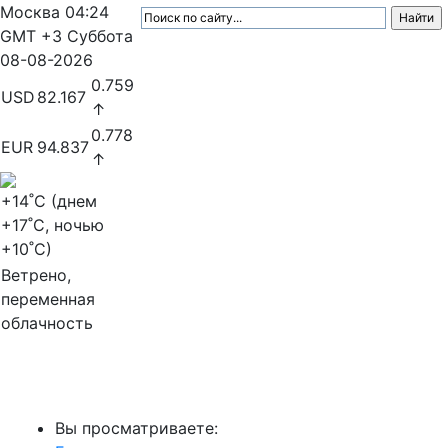
Москва
04:24
GMT +3
Суббота
08-08-2026
0.759
USD
82.167
↑
0.778
EUR
94.837
↑
+14
˚C (днем
+17
˚C, ночью
+10
˚C)
Ветрено,
переменная
облачность
МедиаПрофи
Вы просматриваете: