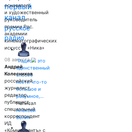
первый
основатель
и художественный
канал
руководитель
премии Рос.
русское
академии
радио
кинематографических
искусств «Ника»
08 августа
"Радио - это
Андрей
единственный
Колесников
способ
российский
нести что-то
журналист,
большое и
редактор,
разумное,…
публицист,
Написал
специальный
Алексей
корреспондент
Волин
ИД
«Коммерсантъ» с