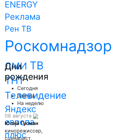
ENERGY
Реклама
Рен ТВ
Роскомнадзор
ТВ
СМИ
Дни
рождения
ТНТ
Сегодня
Телевидение
Завтра
На неделю
Яндекс
08 августа
европа
Юлий Гусман
кинорежиссер,
плюс
сценарист,