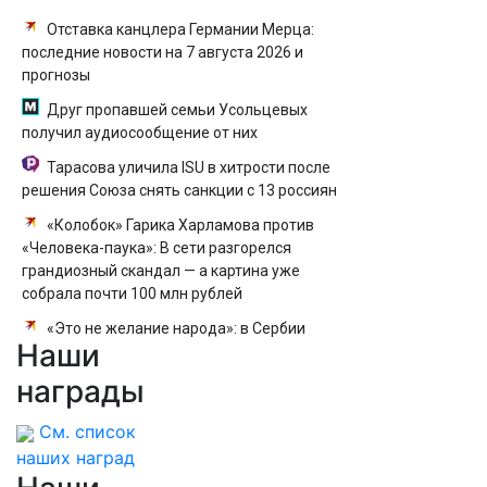
Отставка канцлера Германии Мерца:
последние новости на 7 августа 2026 и
прогнозы
Друг пропавшей семьи Усольцевых
получил аудиосообщение от них
Тарасова уличила ISU в хитрости после
решения Союза снять санкции с 13 россиян
«Колобок» Гарика Харламова против
«Человека-паука»: В сети разгорелся
грандиозный скандал — а картина уже
собрала почти 100 млн рублей
«Это не желание народа»: в Сербии
Наши
рассказали, что заставило страну принять
Зеленского
награды
См. список
наших наград