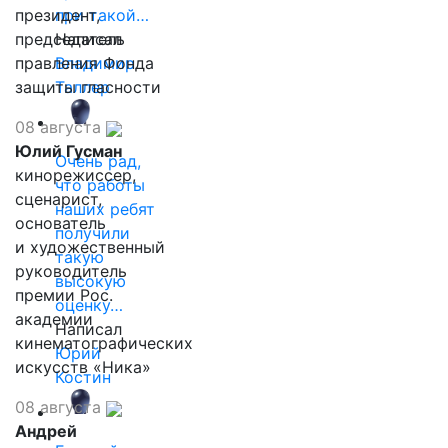
президент,
при такой…
председатель
Написал
правления Фонда
Владимир
защиты гласности
Таллер
08 августа
Юлий Гусман
Очень рад,
кинорежиссер,
что работы
сценарист,
наших ребят
основатель
получили
и художественный
такую
руководитель
высокую
премии Рос.
оценку…
академии
Написал
кинематографических
Юрий
искусств «Ника»
Костин
08 августа
Андрей