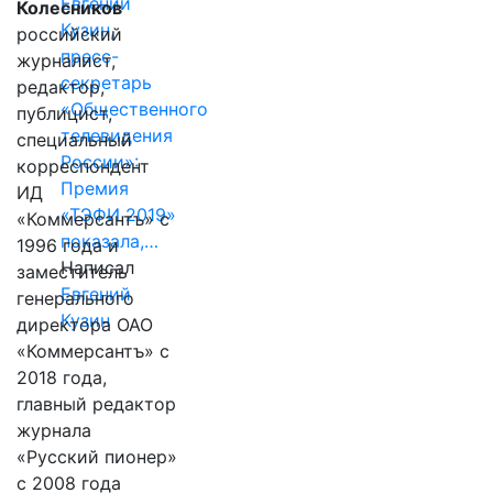
Евгений
Колесников
Кузин,
российский
пресс-
журналист,
секретарь
редактор,
«Общественного
публицист,
телевидения
специальный
России»:
корреспондент
Премия
ИД
«ТЭФИ 2019»
«Коммерсантъ» с
показала,…
1996 года и
Написал
заместитель
Евгений
генерального
Кузин
директора ОАО
«Коммерсантъ» с
2018 года,
главный редактор
журнала
«Русский пионер»
с 2008 года