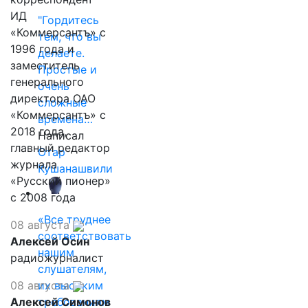
ИД
"Гордитесь
«Коммерсантъ» с
тем, что вы
1996 года и
делаете.
заместитель
Простые и
генерального
очень
директора ОАО
сложные
«Коммерсантъ» с
времена…
2018 года,
Написал
главный редактор
Отар
журнала
Кушанашвили
«Русский пионер»
с 2008 года
«Все труднее
08 августа
соответствовать
Алексей Осин
нашим
радиожурналист
слушателям,
08 августа
их высоким
Алексей Симонов
требованиям