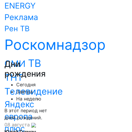
ENERGY
Реклама
Рен ТВ
Роскомнадзор
ТВ
СМИ
Дни
рождения
ТНТ
Сегодня
Телевидение
Завтра
На неделю
Яндекс
В этот период нет
европа
дней рождений.
08 августа
плюс
Юлий Гусман