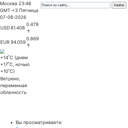
Москва
23:48
GMT +3
Пятница
07-08-2026
0.479
USD
81.408
↑
0.869
EUR
94.059
↑
+14
˚C (днем
+17
˚C, ночью
+10
˚C)
Ветрено,
переменная
облачность
МедиаПрофи
Вы просматриваете: