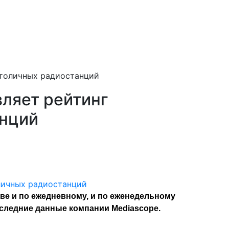
столичных радиостанций
вляет рейтинг
анций
ве и по ежедневному, и по еженедельному
оследние данные компании Mediascope.