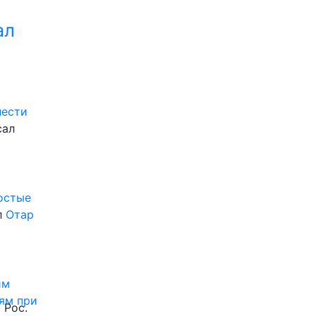
ал
нести
сал
ростые
л
Отар
им
ям при
 Рос.