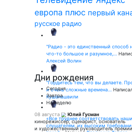
европа плюс
первый кан
русское радио
"Радио - это единственный способ 
что-то большое и разумное,…
Напи
Алексей Волин
Дни
рождения
"Гордитесь тем, что вы делаете. П
Сегодня
и очень сложные времена…
Написа
Завтра
Кушанашвили
На неделю
08 августа
Юлий Гусман
«Все труднее соответствовать наш
кинорежиссер, сценарист, основатель
слушателям, их высоким требовани
и художественный руководитель премии