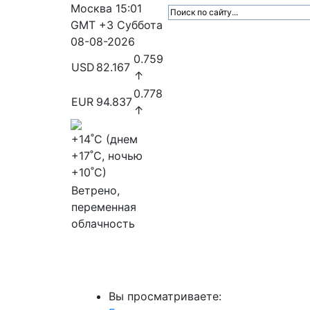
Москва
15:01
GMT +3
Суббота
08-08-2026
0.759
USD
82.167
↑
0.778
EUR
94.837
↑
+14
˚C (днем
+17
˚C, ночью
+10
˚C)
Ветрено,
переменная
облачность
МедиаПрофи
Главное
Медиарыно
Вы просматриваете: