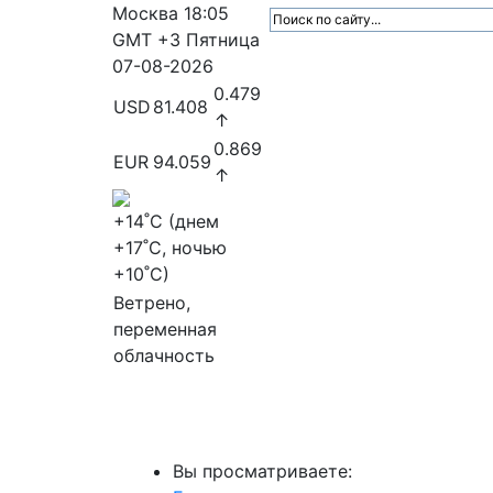
Москва
18:05
GMT +3
Пятница
07-08-2026
0.479
USD
81.408
↑
0.869
EUR
94.059
↑
+14
˚C (днем
+17
˚C, ночью
+10
˚C)
Ветрено,
переменная
облачность
МедиаПрофи
Главное
Медиарыно
Вы просматриваете: