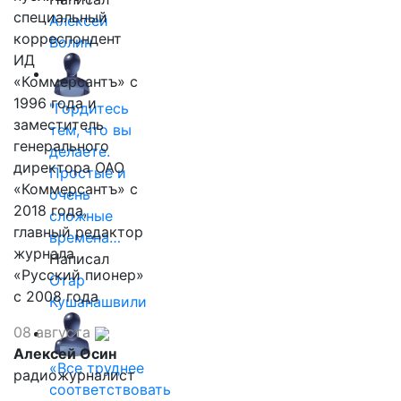
специальный
Алексей
корреспондент
Волин
ИД
«Коммерсантъ» с
1996 года и
"Гордитесь
заместитель
тем, что вы
генерального
делаете.
директора ОАО
Простые и
«Коммерсантъ» с
очень
2018 года,
сложные
главный редактор
времена…
журнала
Написал
«Русский пионер»
Отар
с 2008 года
Кушанашвили
08 августа
Алексей Осин
«Все труднее
радиожурналист
соответствовать