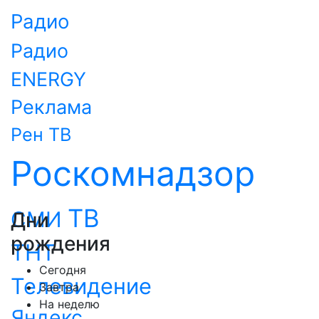
Радио
Радио
ENERGY
Реклама
Рен ТВ
Роскомнадзор
ТВ
СМИ
Дни
рождения
ТНТ
Сегодня
Телевидение
Завтра
На неделю
Яндекс