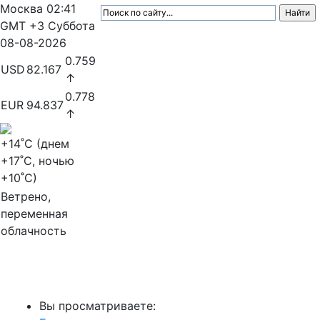
Москва
02:41
GMT +3
Суббота
08-08-2026
0.759
USD
82.167
↑
0.778
EUR
94.837
↑
+14
˚C (днем
+17
˚C, ночью
+10
˚C)
Ветрено,
переменная
облачность
МедиаПрофи
Вы просматриваете: