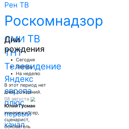
Рен ТВ
Роскомнадзор
ТВ
СМИ
Дни
рождения
ТНТ
Сегодня
Телевидение
Завтра
На неделю
Яндекс
В этот период нет
европа
дней рождений.
08 августа
плюс
Юлий Гусман
первый
кинорежиссер,
сценарист,
канал
основатель