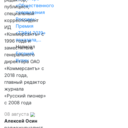
«Общественного
публицист,
телевидения
специальный
России»:
корреспондент
Премия
ИД
«ТЭФИ 2019»
«Коммерсантъ» с
показала,…
1996 года и
Написал
заместитель
Евгений
генерального
Кузин
директора ОАО
«Коммерсантъ» с
2018 года,
главный редактор
журнала
«Русский пионер»
с 2008 года
08 августа
Алексей Осин
радиожурналист