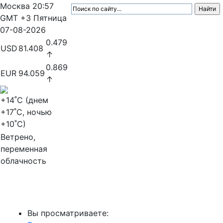
Москва
20:57
GMT +3
Пятница
07-08-2026
0.479
USD
81.408
↑
0.869
EUR
94.059
↑
+14
˚C (днем
+17
˚C, ночью
+10
˚C)
Ветрено,
переменная
облачность
МедиаПрофи
Вы просматриваете: