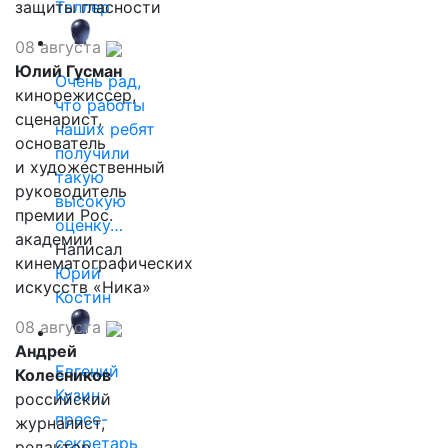
защиты гласности
Таллер
08 августа
Юлий Гусман
Очень рад,
кинорежиссер,
что работы
сценарист,
наших ребят
основатель
получили
и художественный
такую
руководитель
высокую
премии Рос.
оценку…
академии
Написал
кинематографических
Юрий
искусств «Ника»
Костин
08 августа
Андрей
Евгений
Колесников
Кузин,
российский
пресс-
журналист,
секретарь
редактор,