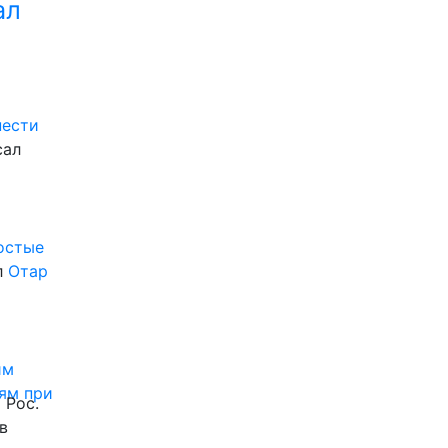
ал
нести
сал
ростые
л
Отар
им
ям при
 Рос.
в