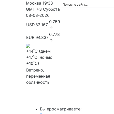
Москва
19:38
GMT +3
Суббота
08-08-2026
0.759
USD
82.167
↑
0.778
EUR
94.837
↑
+14
˚C (днем
+17
˚C, ночью
+10
˚C)
Ветрено,
переменная
облачность
МедиаПрофи
Главное
Медиарыно
Вы просматриваете: