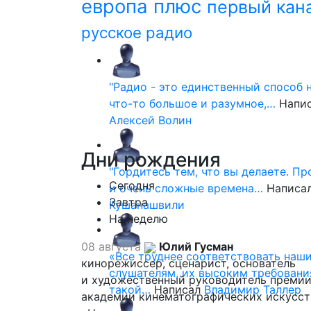
европа плюс
первый кан
русское радио
"Радио - это единственный способ 
что-то большое и разумное,…
Напи
Алексей Волин
Дни
рождения
"Гордитесь тем, что вы делаете. П
Сегодня
и очень сложные времена…
Написа
Завтра
Кушанашвили
На неделю
08 августа
Юлий Гусман
«Все труднее соответствовать наш
кинорежиссер, сценарист, основатель
слушателям, их высоким требовани
и художественный руководитель премии
такой…
Написал
Владимир Таллер
академии кинематографических искусст