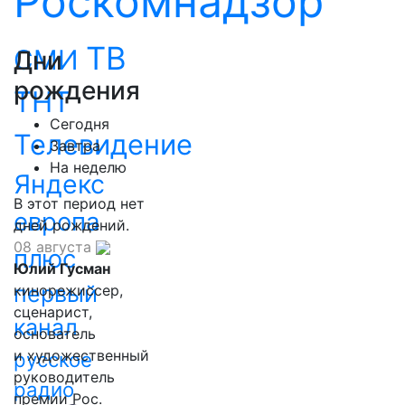
Роскомнадзор
ТВ
СМИ
Дни
рождения
ТНТ
Сегодня
Телевидение
Завтра
На неделю
Яндекс
В этот период нет
европа
дней рождений.
08 августа
плюс
Юлий Гусман
первый
кинорежиссер,
сценарист,
канал
основатель
и художественный
русское
руководитель
радио
премии Рос.