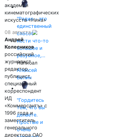
академии
кинематографических
"Радио - это
искусств «Ника»
единственный
08 августа
способ
Андрей
нести что-то
Колесников
большое и
российский
разумное,…
журналист,
Написал
редактор,
Алексей
публицист,
Волин
специальный
корреспондент
ИД
"Гордитесь
«Коммерсантъ» с
тем, что вы
1996 года и
делаете.
заместитель
Простые и
генерального
очень
директора ОАО
сложные