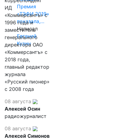
корреспондент
Премия
ИД
«ТЭФИ 2019»
«Коммерсантъ» с
показала,…
1996 года и
Написал
заместитель
Евгений
генерального
Кузин
директора ОАО
«Коммерсантъ» с
2018 года,
главный редактор
журнала
«Русский пионер»
с 2008 года
08 августа
Алексей Осин
радиожурналист
08 августа
Алексей Симонов