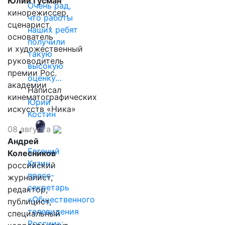
Юлий Гусман
Очень рад,
кинорежиссер,
что работы
сценарист,
наших ребят
основатель
получили
и художественный
такую
руководитель
высокую
премии Рос.
оценку…
академии
Написал
кинематографических
Юрий
искусств «Ника»
Костин
08 августа
Андрей
Евгений
Колесников
Кузин,
российский
пресс-
журналист,
секретарь
редактор,
«Общественного
публицист,
телевидения
специальный
России»: