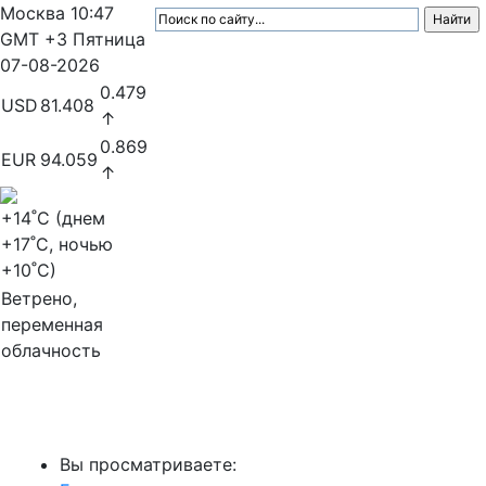
Москва
10:47
GMT +3
Пятница
07-08-2026
0.479
USD
81.408
↑
0.869
EUR
94.059
↑
+14
˚C (днем
+17
˚C, ночью
+10
˚C)
Ветрено,
переменная
облачность
МедиаПрофи
Вы просматриваете: