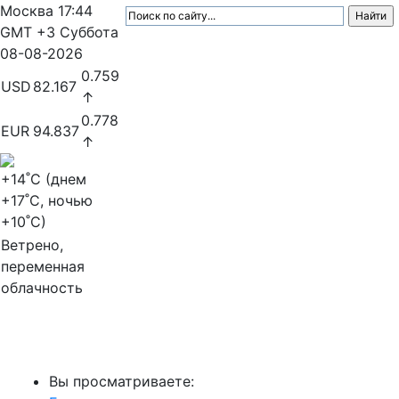
Москва
17:44
GMT +3
Суббота
08-08-2026
0.759
USD
82.167
↑
0.778
EUR
94.837
↑
+14
˚C (днем
+17
˚C, ночью
+10
˚C)
Ветрено,
переменная
облачность
МедиаПрофи
Вы просматриваете: