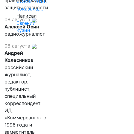
правления Фонда
«ТЭФИ 2019»
защиты гласности
показала,…
Написал
08 августа
Евгений
Алексей Осин
Кузин
радиожурналист
08 августа
Андрей
Колесников
российский
журналист,
редактор,
публицист,
специальный
корреспондент
ИД
«Коммерсантъ» с
1996 года и
заместитель