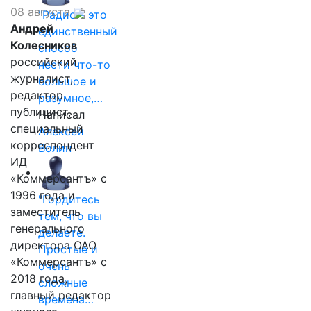
08 августа
"Радио - это
Андрей
единственный
Колесников
способ
российский
нести что-то
журналист,
большое и
редактор,
разумное,…
публицист,
Написал
специальный
Алексей
корреспондент
Волин
ИД
«Коммерсантъ» с
1996 года и
"Гордитесь
заместитель
тем, что вы
генерального
делаете.
директора ОАО
Простые и
«Коммерсантъ» с
очень
2018 года,
сложные
главный редактор
времена…