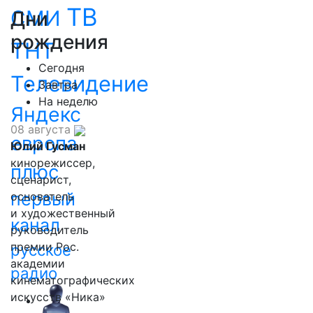
ТВ
СМИ
Дни
рождения
ТНТ
Сегодня
Телевидение
Завтра
На неделю
Яндекс
08 августа
европа
Юлий Гусман
кинорежиссер,
плюс
сценарист,
первый
основатель
и художественный
канал
руководитель
премии Рос.
русское
академии
радио
кинематографических
искусств «Ника»