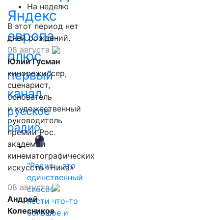
На неделю
Яндекс
В этот период нет
европа
дней рождений.
08 августа
плюс
Юлий Гусман
первый
кинорежиссер,
сценарист,
канал
основатель
и художественный
русское
руководитель
радио
премии Рос.
академии
кинематографических
"Радио - это
искусств «Ника»
единственный
08 августа
способ
Андрей
нести что-то
Колесников
большое и