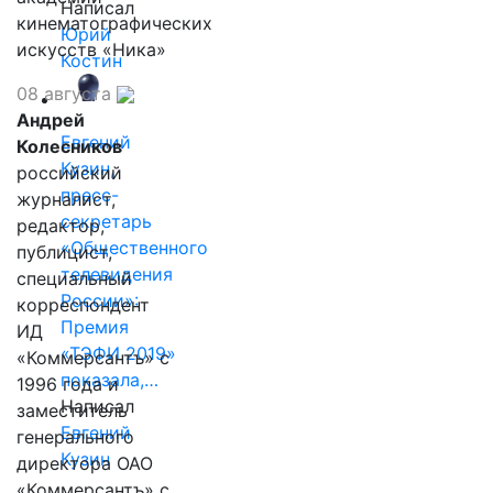
Написал
кинематографических
Юрий
искусств «Ника»
Костин
08 августа
Андрей
Евгений
Колесников
Кузин,
российский
пресс-
журналист,
секретарь
редактор,
«Общественного
публицист,
телевидения
специальный
России»:
корреспондент
Премия
ИД
«ТЭФИ 2019»
«Коммерсантъ» с
показала,…
1996 года и
Написал
заместитель
Евгений
генерального
Кузин
директора ОАО
«Коммерсантъ» с