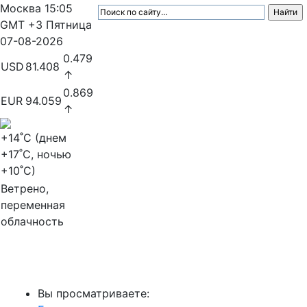
Москва
15:05
GMT +3
Пятница
07-08-2026
0.479
USD
81.408
↑
0.869
EUR
94.059
↑
+14
˚C (днем
+17
˚C, ночью
+10
˚C)
Ветрено,
переменная
облачность
МедиаПрофи
Вы просматриваете: