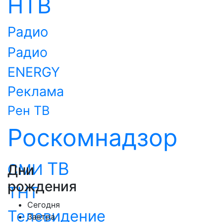
НТВ
Радио
Радио
ENERGY
Реклама
Рен ТВ
Роскомнадзор
ТВ
СМИ
Дни
рождения
ТНТ
Сегодня
Телевидение
Завтра