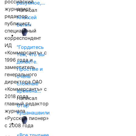
российский
разумное,…
журналист,
Написал
редактор,
Алексей
публицист,
Волин
специальный
корреспондент
ИД
"Гордитесь
«Коммерсантъ» с
тем, что вы
1996 года и
делаете.
заместитель
Простые и
генерального
очень
директора ОАО
сложные
«Коммерсантъ» с
времена…
2018 года,
Написал
главный редактор
Отар
журнала
Кушанашвили
«Русский пионер»
с 2008 года
«Все труднее