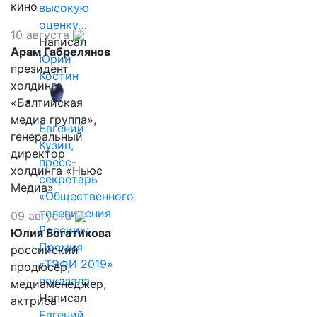
кино
высокую
оценку…
10 августа
Написал
Арам Габрелянов
Юрий
президент
Костин
холдинга
«Балтийская
медиа группа»,
Евгений
генеральный
Кузин,
директор
пресс-
холдинга «Ньюс
секретарь
Медиа»
«Общественного
телевидения
09 августа
России»:
Юлия Богатикова
Премия
российский
«ТЭФИ 2019»
продюсер,
показала,…
медиаменеджер,
Написал
актриса
Евгений