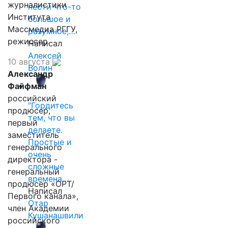
журналистики
нести что-то
Института
большое и
Массмедиа РГГУ,
разумное,…
режиссер.
Написал
Алексей
10 августа
Волин
Александр
Файфман
российский
"Гордитесь
продюсер,
тем, что вы
первый
делаете.
заместитель
Простые и
генерального
очень
директора -
сложные
генеральный
времена…
продюсер «ОРТ/
Написал
Первого канала»,
Отар
член Академии
Кушанашвили
российского