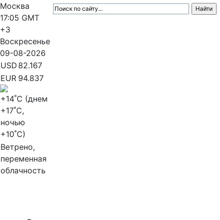
Москва
17:05
GMT
+3
Воскресенье
09-08-2026
USD
82.167
EUR
94.837
+14
˚C (днем
+17
˚C,
ночью
+10
˚C)
Ветрено,
переменная
облачность
МедиаПрофи