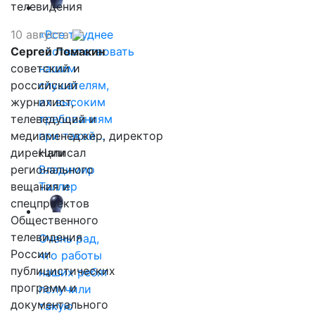
телевидения
10 августа
«Все труднее
Сергей Ломакин
соответствовать
советский и
нашим
российский
слушателям,
журналист,
их высоким
телеведущий и
требованиям
медиаменеджер, директор
при такой…
дирекции
Написал
регионального
Владимир
вещания и
Таллер
спецпроектов
Общественного
телевидения
Очень рад,
России
что работы
публицистических
наших ребят
программ и
получили
документального
такую