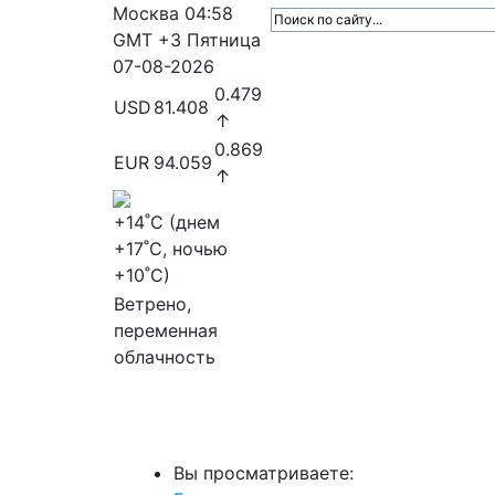
Москва
04:58
GMT +3
Пятница
07-08-2026
0.479
USD
81.408
↑
0.869
EUR
94.059
↑
+14
˚C (днем
+17
˚C, ночью
+10
˚C)
Ветрено,
переменная
облачность
МедиаПрофи
Главное
Медиарыно
Вы просматриваете: