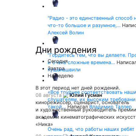
"Радио - это единственный способ 
что-то большое и разумное,…
Напи
Алексей Волин
Дни
рождения
"Гордитесь тем, что вы делаете. П
Сегодня
и очень сложные времена…
Написа
Завтра
Кушанашвили
На неделю
В этот период нет дней рождений.
«Все труднее соответствовать наш
08 августа
Юлий Гусман
слушателям, их высоким требовани
кинорежиссер, сценарист, основатель
такой…
Написал
Владимир Таллер
и художественный руководитель премии
академии кинематографических искусст
«Ника»
Очень рад, что работы наших ребят