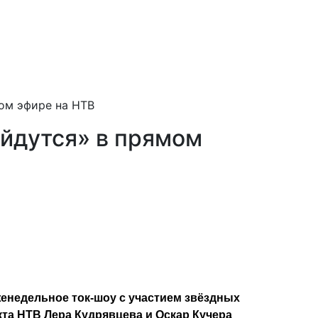
ом эфире на НТВ
йдутся» в прямом
енедельное ток-шоу с участием звёздных
та НТВ Лера Кудрявцева и Оскар Кучера