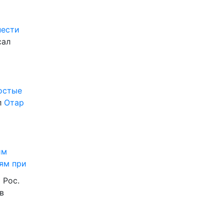
нести
сал
ростые
л
Отар
им
ям при
 Рос.
в