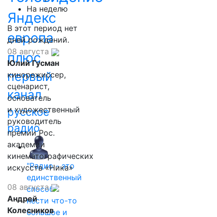
На неделю
Яндекс
В этот период нет
европа
дней рождений.
08 августа
плюс
Юлий Гусман
первый
кинорежиссер,
сценарист,
канал
основатель
и художественный
русское
руководитель
радио
премии Рос.
академии
кинематографических
"Радио - это
искусств «Ника»
единственный
08 августа
способ
Андрей
нести что-то
Колесников
большое и