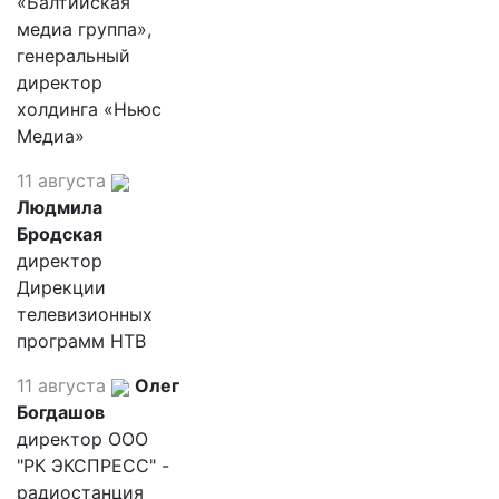
«Балтийская
медиа группа»,
генеральный
директор
холдинга «Ньюс
Медиа»
11 августа
Людмила
Бродская
директор
Дирекции
телевизионных
программ НТВ
11 августа
Олег
Богдашов
директор ООО
"РК ЭКСПРЕСС" -
радиостанция