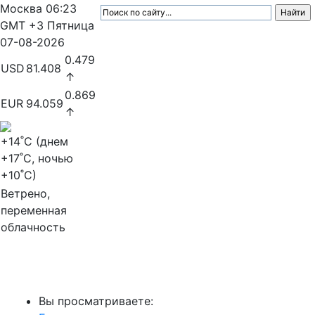
Москва
06:23
GMT +3
Пятница
07-08-2026
0.479
USD
81.408
↑
0.869
EUR
94.059
↑
+14
˚C (днем
+17
˚C, ночью
+10
˚C)
Ветрено,
переменная
облачность
МедиаПрофи
Вы просматриваете: