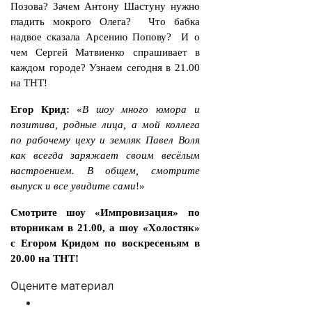
Позова? Зачем Антону Шастуну нужно
гладить мокрого Олега? Что бабка
надвое сказала Арсению Попову? И о
чем Сергей Матвиенко спрашивает в
каждом городе? Узнаем сегодня в 21.00
на ТНТ!
Егор Крид:
«
В шоу много юмора и
позитива, родные лица, а мой коллега
по рабочему цеху и земляк Павел Воля
как всегда заряжает своим весёлым
настроением. В общем, смотрите
выпуск и все увидите сами
!»
Смотрите шоу «Импровизация» по
вторникам в 21.00, а шоу «Холостяк»
с Егором Кридом по воскресеньям в
20.00 на ТНТ!
Оцените материал