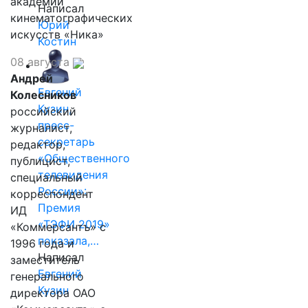
академии
Написал
кинематографических
Юрий
искусств «Ника»
Костин
08 августа
Андрей
Евгений
Колесников
Кузин,
российский
пресс-
журналист,
секретарь
редактор,
«Общественного
публицист,
телевидения
специальный
России»:
корреспондент
Премия
ИД
«ТЭФИ 2019»
«Коммерсантъ» с
показала,…
1996 года и
Написал
заместитель
Евгений
генерального
Кузин
директора ОАО