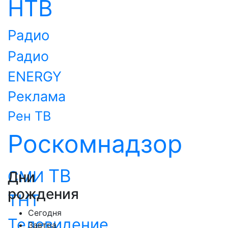
НТВ
Радио
Радио
ENERGY
Реклама
Рен ТВ
Роскомнадзор
ТВ
СМИ
Дни
рождения
ТНТ
Сегодня
Телевидение
Завтра