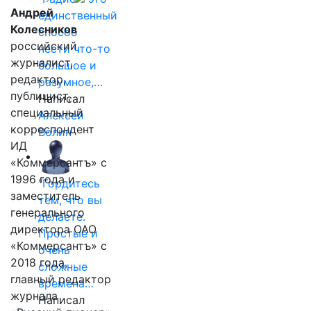
Андрей
единственный
Колесников
способ
российский
нести что-то
журналист,
большое и
редактор,
разумное,…
публицист,
Написал
специальный
Алексей
корреспондент
Волин
ИД
«Коммерсантъ» с
1996 года и
"Гордитесь
заместитель
тем, что вы
генерального
делаете.
директора ОАО
Простые и
«Коммерсантъ» с
очень
2018 года,
сложные
главный редактор
времена…
журнала
Написал