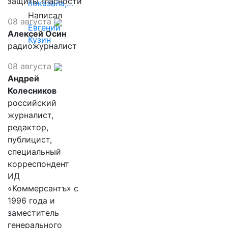
защиты гласности
показала,…
Написал
08 августа
Евгений
Алексей Осин
Кузин
радиожурналист
08 августа
Андрей
Колесников
российский
журналист,
редактор,
публицист,
специальный
корреспондент
ИД
«Коммерсантъ» с
1996 года и
заместитель
генерального