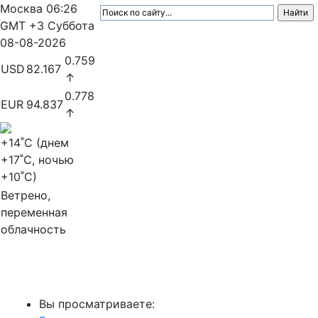
Москва
06:26
GMT +3
Суббота
08-08-2026
0.759
USD
82.167
↑
0.778
EUR
94.837
↑
+14
˚C (днем
+17
˚C, ночью
+10
˚C)
Ветрено,
переменная
облачность
МедиаПрофи
Вы просматриваете: