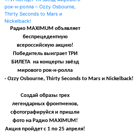
Радио
MAXIMUM
объявляет
беспрецедентную
всероссийскую акцию!
Победитель выиграет ТРИ
БИЛЕТА на концерты звёзд
мирового рок-н-ролла
-
Ozzy
Osbourne
,
Thirty
Seconds
to
Mars
и
Nickelback
!
Создай образы трех
легендарных фронтменов,
сфотографируйся и пришли
фото на Радио
MAXIMUM
!
Акция пройдет с 1 по 25 апреля!