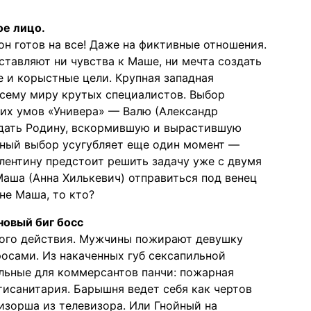
ое лицо.
он готов на все! Даже на фиктивные отношения.
ставляют ни чувства к Маше, ни мечта создать
е и корыстные цели. Крупная западная
всему миру крутых специалистов. Выбор
ших умов «Универа» — Валю (Александр
едать Родину, вскормившую и вырастившую
ный выбор усугубляет еще один момент —
алентину предстоит решить задачу уже с двумя
Маша (Анна Хилькевич) отправиться под венец
не Маша, то кто?
новый биг босс
ного действия. Мужчины пожирают девушку
росами. Из накаченных губ сексапильной
льные для коммерсантов панчи: пожарная
тисанитария. Барышня ведет себя как чертов
изорша из телевизора. Или Гнойный на