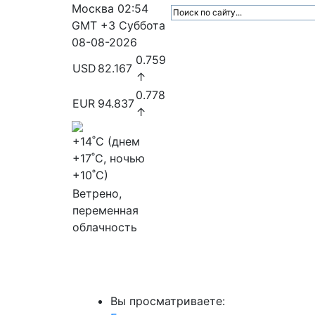
Москва
02:54
GMT +3
Суббота
08-08-2026
0.759
USD
82.167
↑
0.778
EUR
94.837
↑
+14
˚C (днем
+17
˚C, ночью
+10
˚C)
Ветрено,
переменная
облачность
МедиаПрофи
Главное
Медиарыно
Вы просматриваете: