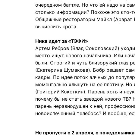
очередном баттле. Но что ей надо на са
столько информации? Похоже это кто-то
Общажные рестораторы Майкл (Арарат К
вычислить крота.
Ника идет за «ТЭФИ»
Артем Ребров (Влад Соколовский) уходит
место ищут нового начальника. Или нача
были. Строгий и чуть близорукий глаз р
(Екатерина Шумакова). Бобр решает са
кадры. По идее поток алчных до популя
моментально хлынуть на ее плотину. Но 
(Григорий Кокоткин). Парень хоть и неу
почему бы не стать звездой нового ТВ? Н
парень неравнодушен к ней, профессион
новоиспеченный телебосс? И вообще, ес
Не пропусти с 2 апреля, с понедельника