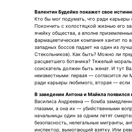
Валентин Будейко покажет свое истинн
Кто бы мог подумать, что ради карьеры 
Покончить с холостяцкой жизнью его за
ячейку общества, а вполне приземленны
фармацевтическая компания хантит по 
западных боссов падает на один из луч
Стекольников). Как быть? Можно ли пр
расцветшего ботаника? Тяжелый мораль
соискатель должен быть женат. И тут В
неизвестными: первая — согласится ли 
ради карьеры любимого, вторая — если 
В заведении Антона и Майкла появился 
Василиса Андреевна — бомба замедлен
глазами, а она их — убийственными воп
начальницы один за одним летят смерте
безопасность, нелегальные мигранты, ан
инспектор, вымогающий взятку. Или рев