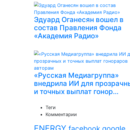
Эдуард Оганесян вошел в
состав Правления Фонда
«Академия Радио»
«Русская Медиагруппа»
внедрила ИИ для прозрачн
и точных выплат гонор…
Теги
Комментарии
ENERGY
facebook
google