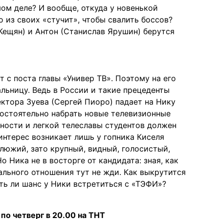
мом деле? И вообще, откуда у новенькой
 из своих «стучит», чтобы свалить боссов?
ещян) и Антон (Станислав Ярушин) берутся
 с поста главы «Универ ТВ». Поэтому на его
льницу. Ведь в России и такие прецеденты
ектора Зуева (Сергей Пиоро) падает на Нику
мостоятельно набрать новые телевизионные
рности и легкой телеславы студентов должен
интерес возникает лишь у гопника Киселя
клюжий, зато крупный, видный, голосистый,
о Ника не в восторге от кандидата: зная, как
ального отношения тут не жди. Как выкрутится
ть ли шанс у Ники встретиться с «ТЭФИ»?
 по четверг в 20.00 на ТНТ