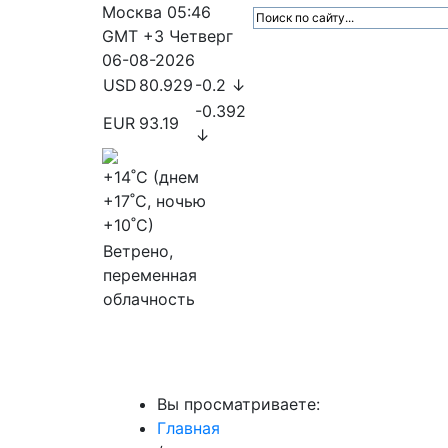
Москва
05:46
GMT +3
Четверг
06-08-2026
USD
80.929
-0.2 ↓
-0.392
EUR
93.19
↓
+14
˚C (днем
+17
˚C, ночью
+10
˚C)
Ветрено,
переменная
облачность
МедиаПрофи
Главное
Медиарыно
Вы просматриваете:
Главная