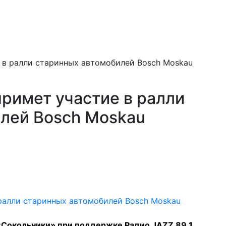
е в ралли старинных автомобилей Bosch Moskau
примет участие в ралли
лей Bosch Moskau
 «Сокольники» при поддержке Радио JAZZ 89.1