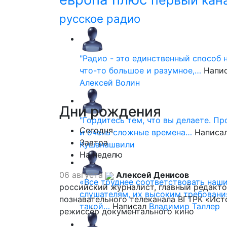
первый кан
русское радио
"Радио - это единственный способ 
что-то большое и разумное,…
Напи
Алексей Волин
Дни
рождения
"Гордитесь тем, что вы делаете. П
Сегодня
и очень сложные времена…
Написа
Завтра
Кушанашвили
На неделю
06 августа
Алексей Денисов
«Все труднее соответствовать наш
российский журналист, главный редакт
слушателям, их высоким требовани
познавательного телеканала ВГТРК «Ист
такой…
Написал
Владимир Таллер
режиссёр документального кино