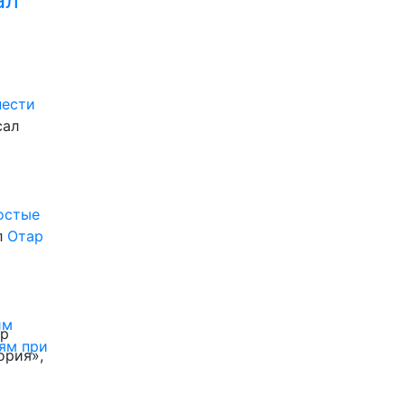
ал
нести
сал
ростые
л
Отар
им
ор
ям при
ория»,