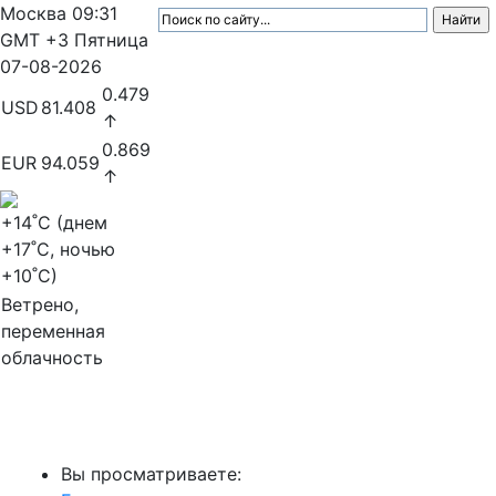
Москва
09:31
GMT +3
Пятница
07-08-2026
0.479
USD
81.408
↑
0.869
EUR
94.059
↑
+14
˚C (днем
+17
˚C, ночью
+10
˚C)
Ветрено,
переменная
облачность
МедиаПрофи
Вы просматриваете: