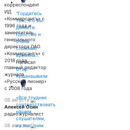
корреспондент
ИД
"Гордитесь
«Коммерсантъ» с
тем, что вы
1996 года и
делаете.
заместитель
Простые и
генерального
очень
директора ОАО
сложные
«Коммерсантъ» с
времена…
2018 года,
Написал
главный редактор
Отар
журнала
Кушанашвили
«Русский пионер»
с 2008 года
«Все труднее
08 августа
соответствовать
Алексей Осин
нашим
радиожурналист
слушателям,
08 августа
их высоким