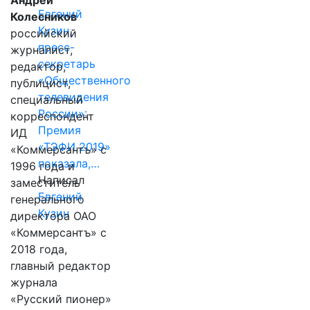
Андрей
Евгений
Колесников
Кузин,
российский
пресс-
журналист,
секретарь
редактор,
«Общественного
публицист,
телевидения
специальный
России»:
корреспондент
Премия
ИД
«ТЭФИ 2019»
«Коммерсантъ» с
показала,…
1996 года и
Написал
заместитель
Евгений
генерального
Кузин
директора ОАО
«Коммерсантъ» с
2018 года,
главный редактор
журнала
«Русский пионер»