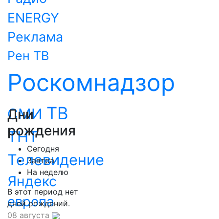
ENERGY
Реклама
Рен ТВ
Роскомнадзор
ТВ
СМИ
Дни
рождения
ТНТ
Сегодня
Телевидение
Завтра
На неделю
Яндекс
В этот период нет
европа
дней рождений.
08 августа