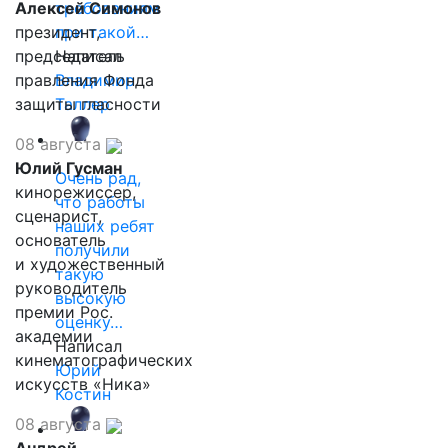
Алексей Симонов
требованиям
президент,
при такой…
председатель
Написал
правления Фонда
Владимир
защиты гласности
Таллер
08 августа
Юлий Гусман
Очень рад,
кинорежиссер,
что работы
сценарист,
наших ребят
основатель
получили
и художественный
такую
руководитель
высокую
премии Рос.
оценку…
академии
Написал
кинематографических
Юрий
искусств «Ника»
Костин
08 августа