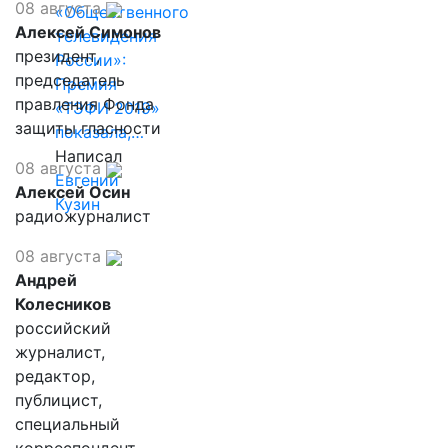
08 августа
«Общественного
Алексей Симонов
телевидения
президент,
России»:
председатель
Премия
правления Фонда
«ТЭФИ 2019»
защиты гласности
показала,…
Написал
08 августа
Евгений
Алексей Осин
Кузин
радиожурналист
08 августа
Андрей
Колесников
российский
журналист,
редактор,
публицист,
специальный