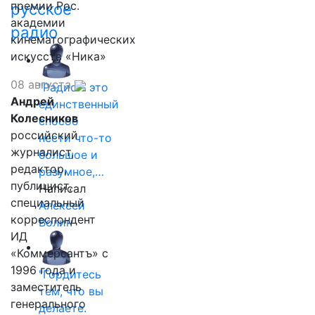
премии Рос.
русское
академии
радио
кинематографических
искусств «Ника»
08 августа
"Радио - это
Андрей
единственный
Колесников
способ
российский
нести что-то
журналист,
большое и
редактор,
разумное,…
публицист,
Написал
специальный
Алексей
корреспондент
Волин
ИД
«Коммерсантъ» с
1996 года и
"Гордитесь
заместитель
тем, что вы
генерального
делаете.