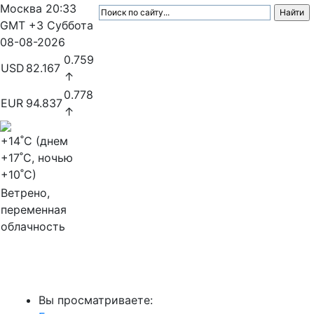
Москва
20:33
GMT +3
Суббота
08-08-2026
0.759
USD
82.167
↑
0.778
EUR
94.837
↑
+14
˚C (днем
+17
˚C, ночью
+10
˚C)
Ветрено,
переменная
облачность
МедиаПрофи
Вы просматриваете: