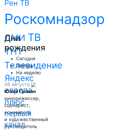
Рен ТВ
Роскомнадзор
ТВ
СМИ
Дни
рождения
ТНТ
Сегодня
Телевидение
Завтра
На неделю
Яндекс
08 августа
европа
Юлий Гусман
кинорежиссер,
плюс
сценарист,
первый
основатель
и художественный
канал
руководитель