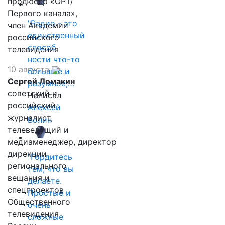
продюсер «ОРТ/
Первого канала»,
"Радио - это
член Академии
единственный
российского
способ
телевидения
нести что-то
10 августа
большое и
Сергей Ломакин
разумное,…
советский и
Написал
российский
Алексей
журналист,
Волин
телеведущий и
медиаменеджер, директор
дирекции
"Гордитесь
регионального
тем, что вы
вещания и
делаете.
спецпроектов
Простые и
Общественного
очень
телевидения
сложные