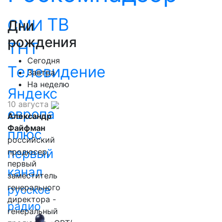
ТВ
СМИ
Дни
рождения
ТНТ
Сегодня
Телевидение
Завтра
На неделю
Яндекс
10 августа
европа
Александр
Файфман
плюс
российский
первый
продюсер,
первый
канал
заместитель
генерального
русское
директора -
радио
генеральный