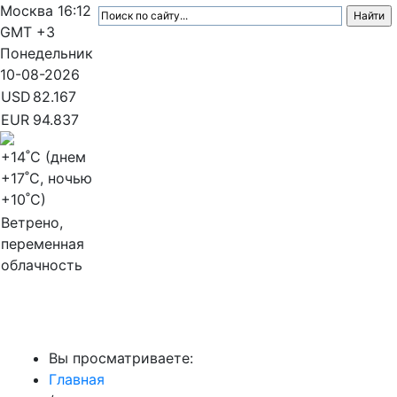
Москва
16:12
GMT +3
Понедельник
10-08-2026
USD
82.167
EUR
94.837
+14
˚C (днем
+17
˚C, ночью
+10
˚C)
Ветрено,
переменная
облачность
МедиаПрофи
Вы просматриваете:
Главная