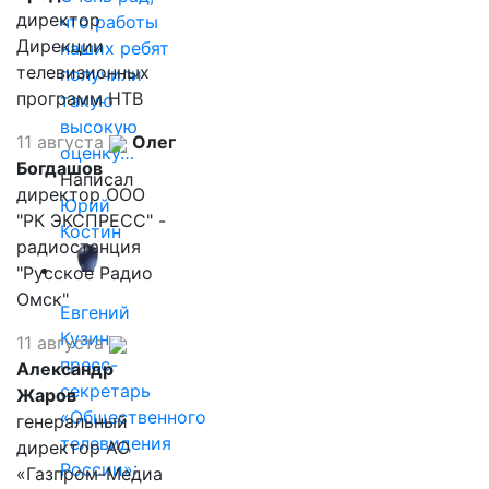
директор
что работы
Дирекции
наших ребят
телевизионных
получили
программ НТВ
такую
высокую
11 августа
Олег
оценку…
Богдашов
Написал
директор ООО
Юрий
"РК ЭКСПРЕСС" -
Костин
радиостанция
"Русское Радио
Омск"
Евгений
Кузин,
11 августа
пресс-
Александр
секретарь
Жаров
«Общественного
генеральный
телевидения
директор АО
России»:
«Газпром-Медиа