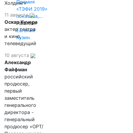
Премия
Холдинг»
«ТЭФИ 2019»
11 августа
показала,…
Оскар Кучера
Написал
актер театра
Евгений
и кино,
Кузин
телеведущий
10 августа
Александр
Файфман
российский
продюсер,
первый
заместитель
генерального
директора -
генеральный
продюсер «ОРТ/