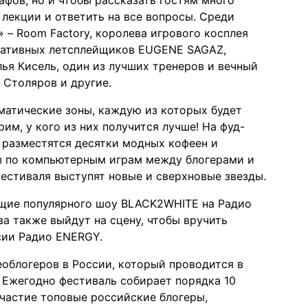
рафов, но и чтобы рассказать гостям много
 лекции и ответить на все вопросы. Среди
 – Room Factory, королева игрового косплея
еативных летсплейщиков EUGENE SAGAZ,
ья Кисель, один из лучших тренеров и вечный
 Столяров и другие.
матические зоны, каждую из которых будет
им, у кого из них получится лучше! На фуд-
 разместятся десятки модных кофеен и
иры по компьютерным играм между блогерами и
фестиваля выступят новые и сверхновые звезды.
ущие популярного шоу BLACK2WHITE на Радио
а также выйдут на сцену, чтобы вручить
сии Радио ENERGY.
облогеров в России, который проводится в
. Ежегодно фестиваль собирает порядка 10
участие топовые российские блогеры,