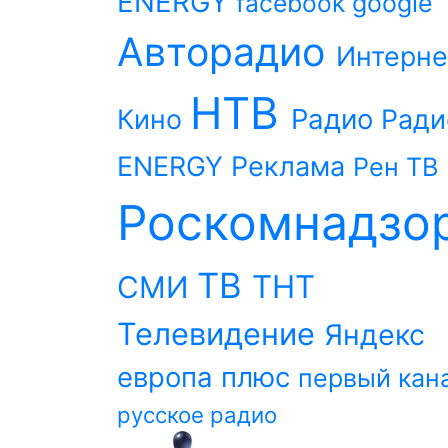
ENERGY
facebook
google
Авторадио
Интерне
НТВ
Радио
Кино
Ради
ENERGY
Реклама
Рен ТВ
Роскомнадзо
ТВ
ТНТ
СМИ
Телевидение
Яндекс
европа плюс
первый кан
русское радио