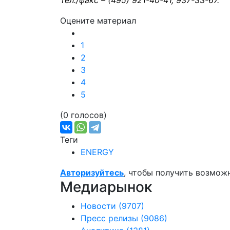
Тел./факс – (495) 921-40-41, 937-33-67.
Оцените материал
1
2
3
4
5
(0 голосов)
Теги
ENERGY
Авторизуйтесь
, чтобы получить возмож
Медиарынок
Новости
(9707)
Пресс релизы
(9086)