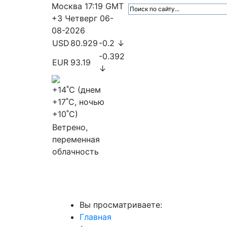
Москва
17:19
GMT
+3
Четверг
06-
08-2026
USD
80.929
-0.2 ↓
-0.392
EUR
93.19
↓
+14
˚C (днем
+17
˚C, ночью
+10
˚C)
Ветрено,
переменная
облачность
МедиаПрофи
Главное
Медиарыно
Вы просматриваете:
Главная