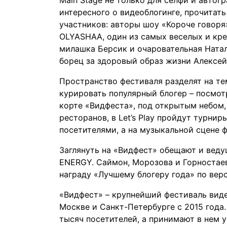
Main Stage не только для селфи и автог
интересного о видеоблогинге, прочитать
участников: авторы шоу «Короче говоря»
OLYASHAA, один из самых веселых и кр
милашка Берсик и очаровательная Натал
борец за здоровый образ жизни Алексей
Пространство фестиваля разделят на те
курировать популярный блогер – посмотр
корте «Видфеста», под открытым небом,
ресторанов, в Let’s Play пройдут турн
посетителями, а на музыкальной сцене 
Заглянуть на «Видфест» обещают и вед
ENERGY. Саймон, Морозова и Горностаев
награду «Лучшему блогеру года» по вер
«Видфест» – крупнейший фестиваль виде
Москве и Санкт-Петербурге с 2015 года
тысяч посетителей, а принимают в нем 