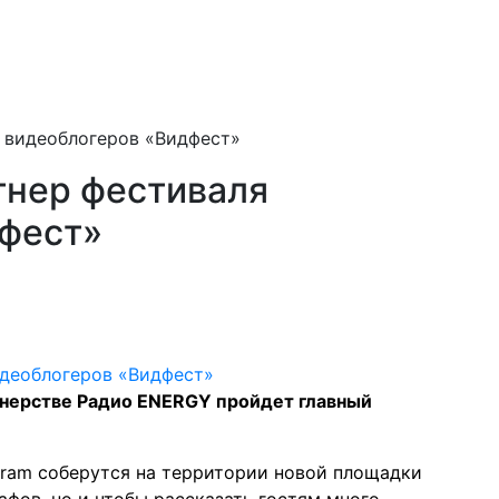
 видеоблогеров «Видфест»
тнер фестиваля
дфест»
ртнерстве Радио ENERGY пройдет главный
agram соберутся на территории новой площадки