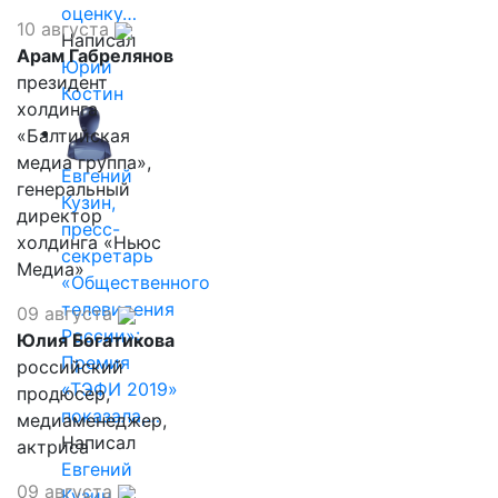
оценку…
10 августа
Написал
Арам Габрелянов
Юрий
президент
Костин
холдинга
«Балтийская
медиа группа»,
Евгений
генеральный
Кузин,
директор
пресс-
холдинга «Ньюс
секретарь
Медиа»
«Общественного
телевидения
09 августа
России»:
Юлия Богатикова
Премия
российский
«ТЭФИ 2019»
продюсер,
показала,…
медиаменеджер,
Написал
актриса
Евгений
09 августа
Кузин