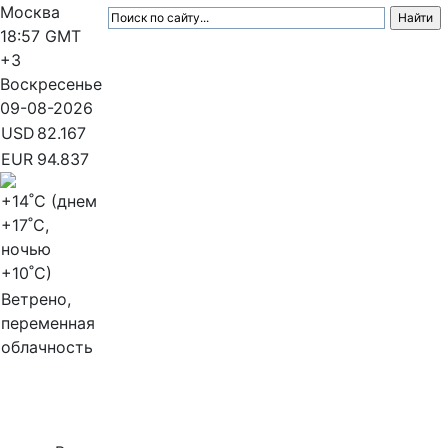
Москва
18:57
GMT
+3
Воскресенье
09-08-2026
USD
82.167
EUR
94.837
+14
˚C (днем
+17
˚C,
ночью
+10
˚C)
Ветрено,
переменная
облачность
МедиаПрофи