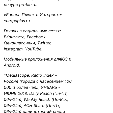
ресурс
profile.ru
.
«Европа Плюс» в Интернете:
europaplus.ru
.
Группы в социальных сетях:
ВКонтакте
,
Facebook
,
Одноклассники
,
Twitter
,
Instagram
,
YouTube
.
Мобильные приложения для
iOS
и
Android
.
*Mediascope, Radio Index –
Россия (города с населением 100
000 и более чел.), ЯНВАРЬ -
ИЮНЬ 2018, Daily Reach (Пн-Пт,
06ч-24ч), Weekly Reach (Пн-Вск,
06ч-24ч), AQH Share (Пн-Пт,
06ч-24ч) радиостанций среди