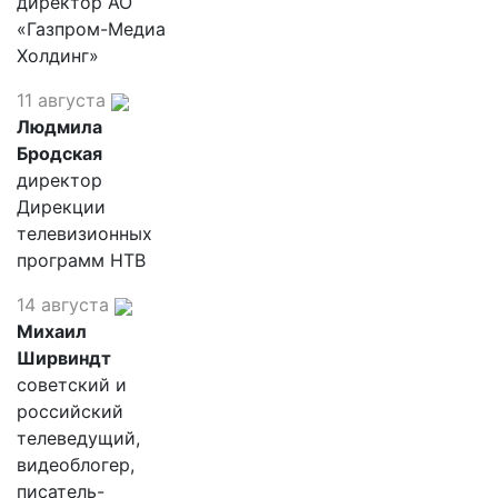
директор АО
«Газпром-Медиа
Холдинг»
11 августа
Людмила
Бродская
директор
Дирекции
телевизионных
программ НТВ
14 августа
Михаил
Ширвиндт
советский и
российский
телеведущий,
видеоблогер,
писатель-