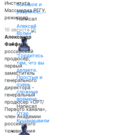
Института
большое и
Массмедиа РГГУ,
разумное,…
режиссер.
Написал
Алексей
10 августа
Волин
Александр
Файфман
российский
"Гордитесь
продюсер,
тем, что вы
первый
делаете.
заместитель
Простые и
генерального
очень
директора -
сложные
генеральный
времена…
продюсер «ОРТ/
Написал
Первого канала»,
Отар
член Академии
Кушанашвили
российского
телевидения