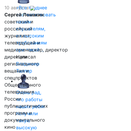
10 августа
«Все труднее
Сергей Ломакин
соответствовать
советский и
нашим
российский
слушателям,
журналист,
их высоким
телеведущий и
требованиям
медиаменеджер, директор
при такой…
дирекции
Написал
регионального
Владимир
вещания и
Таллер
спецпроектов
Общественного
телевидения
Очень рад,
России
что работы
публицистических
наших ребят
программ и
получили
документального
такую
кино
высокую