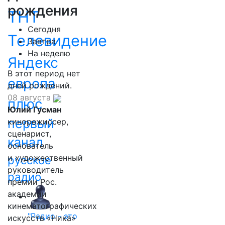
рождения
ТНТ
Сегодня
Телевидение
Завтра
На неделю
Яндекс
В этот период нет
европа
дней рождений.
08 августа
плюс
Юлий Гусман
первый
кинорежиссер,
сценарист,
канал
основатель
и художественный
русское
руководитель
радио
премии Рос.
академии
кинематографических
"Радио - это
искусств «Ника»