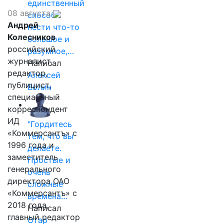
единственный
08 августа
способ
Андрей
нести что-то
Колесников
большое и
российский
разумное,…
журналист,
Написал
редактор,
Алексей
публицист,
Волин
специальный
корреспондент
ИД
"Гордитесь
«Коммерсантъ» с
тем, что вы
1996 года и
делаете.
заместитель
Простые и
генерального
очень
директора ОАО
сложные
«Коммерсантъ» с
времена…
2018 года,
Написал
главный редактор
Отар