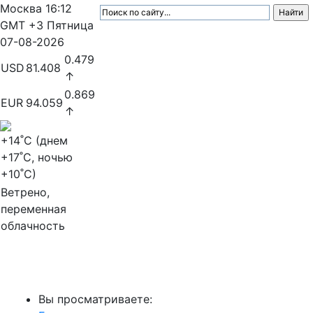
Москва
16:12
GMT +3
Пятница
07-08-2026
0.479
USD
81.408
↑
0.869
EUR
94.059
↑
+14
˚C (днем
+17
˚C, ночью
+10
˚C)
Ветрено,
переменная
облачность
МедиаПрофи
Вы просматриваете: