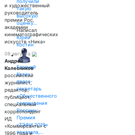
получили
и художественный
такую
руководитель
высокую
премии Рос.
оценку…
академии
Написал
кинематографических
Юрий
искусств «Ника»
Костин
08 августа
Андрей
Евгений
Колесников
Кузин,
российский
пресс-
журналист,
секретарь
редактор,
«Общественного
публицист,
телевидения
специальный
России»:
корреспондент
Премия
ИД
«ТЭФИ 2019»
«Коммерсантъ» с
показала,…
1996 года и