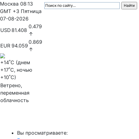
Москва
08:13
GMT +3
Пятница
07-08-2026
0.479
USD
81.408
↑
0.869
EUR
94.059
↑
+14
˚C (днем
+17
˚C, ночью
+10
˚C)
Ветрено,
переменная
облачность
МедиаПрофи
Вы просматриваете: