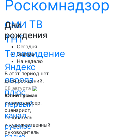
Роскомнадзор
ТВ
СМИ
Дни
рождения
ТНТ
Сегодня
Телевидение
Завтра
На неделю
Яндекс
В этот период нет
европа
дней рождений.
08 августа
плюс
Юлий Гусман
первый
кинорежиссер,
сценарист,
канал
основатель
и художественный
русское
руководитель
радио