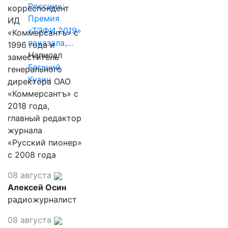
России»:
корреспондент
Премия
ИД
«ТЭФИ 2019»
«Коммерсантъ» с
показала,…
1996 года и
Написал
заместитель
Евгений
генерального
Кузин
директора ОАО
«Коммерсантъ» с
2018 года,
главный редактор
журнала
«Русский пионер»
с 2008 года
08 августа
Алексей Осин
радиожурналист
08 августа