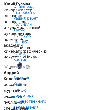
Юлий Гусман
Очень рад,
кинорежиссер,
что работы
сценарист,
наших ребят
основатель
получили
и художественный
такую
руководитель
высокую
премии Рос.
оценку…
академии
Написал
кинематографических
Юрий
искусств «Ника»
Костин
08 августа
Андрей
Евгений
Колесников
Кузин,
российский
пресс-
журналист,
секретарь
редактор,
«Общественного
публицист,
телевидения
специальный