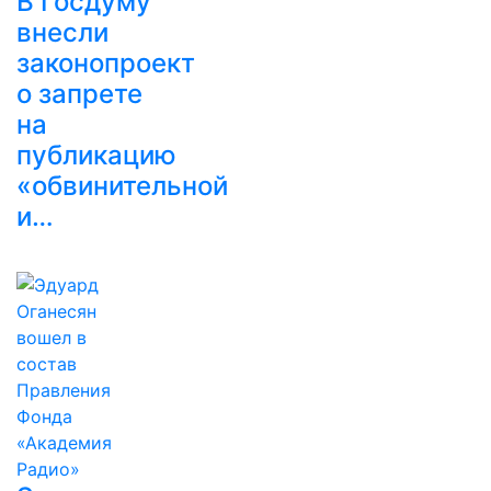
В Госдуму
внесли
законопроект
о запрете
на
публикацию
«обвинительной
и…