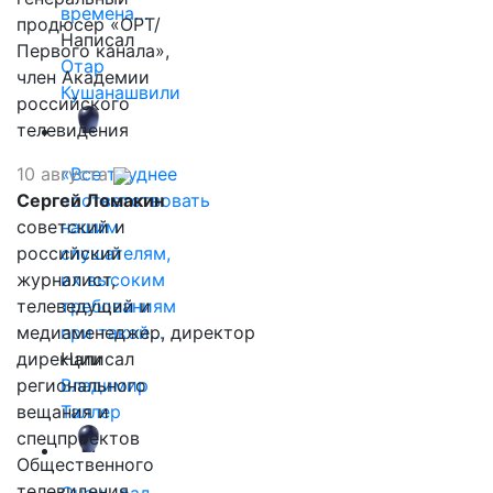
времена…
продюсер «ОРТ/
Написал
Первого канала»,
Отар
член Академии
Кушанашвили
российского
телевидения
10 августа
«Все труднее
Сергей Ломакин
соответствовать
советский и
нашим
российский
слушателям,
журналист,
их высоким
телеведущий и
требованиям
медиаменеджер, директор
при такой…
дирекции
Написал
регионального
Владимир
вещания и
Таллер
спецпроектов
Общественного
телевидения