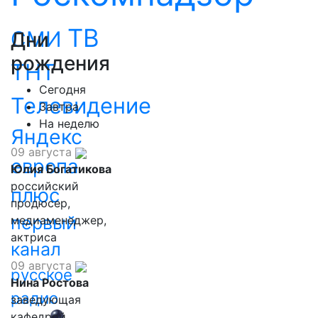
ТВ
СМИ
Дни
рождения
ТНТ
Сегодня
Телевидение
Завтра
На неделю
Яндекс
09 августа
европа
Юлия Богатикова
российский
плюс
продюсер,
первый
медиаменеджер,
актриса
канал
09 августа
русское
Нина Ростова
радио
заведующая
кафедрой