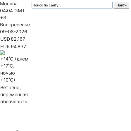
Москва
04:04
GMT
+3
Воскресенье
09-08-2026
USD
82.167
EUR
94.837
+14
˚C (днем
+17
˚C,
ночью
+10
˚C)
Ветрено,
переменная
облачность
МедиаПрофи