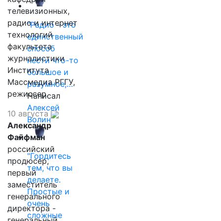
телевизионных,
радио и интернет
"Радио - это
технологий
единственный
факультета
способ
журналистики
нести что-то
Института
большое и
Массмедиа РГГУ,
разумное,…
режиссер.
Написал
Алексей
10 августа
Волин
Александр
Файфман
российский
"Гордитесь
продюсер,
тем, что вы
первый
делаете.
заместитель
Простые и
генерального
очень
директора -
сложные
генеральный