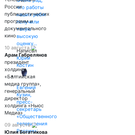
Очень рад,
России
что работы
публицистических
наших ребят
программ и
получили
документального
такую
кино
высокую
оценку…
10 августа
Написал
Арам Габрелянов
Юрий
президент
Костин
холдинга
«Балтийская
медиа группа»,
Евгений
генеральный
Кузин,
директор
пресс-
холдинга «Ньюс
секретарь
Медиа»
«Общественного
телевидения
09 августа
России»:
Юлия Богатикова