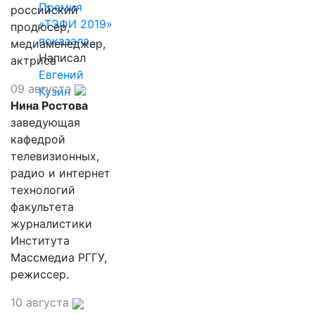
Премия
российский
«ТЭФИ 2019»
продюсер,
показала,…
медиаменеджер,
Написал
актриса
Евгений
09 августа
Кузин
Нина Ростова
заведующая
кафедрой
телевизионных,
радио и интернет
технологий
факультета
журналистики
Института
Массмедиа РГГУ,
режиссер.
10 августа