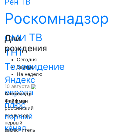
Рен ТВ
Роскомнадзор
ТВ
СМИ
Дни
рождения
ТНТ
Сегодня
Телевидение
Завтра
На неделю
Яндекс
10 августа
европа
Александр
Файфман
плюс
российский
первый
продюсер,
первый
канал
заместитель