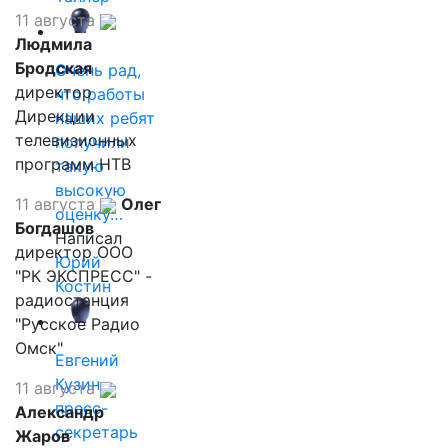
11 августа
Людмила
Бродская
Очень рад,
директор
что работы
Дирекции
наших ребят
телевизионных
получили
программ НТВ
такую
высокую
11 августа
Олег
оценку…
Богдашов
Написал
директор ООО
Юрий
"РК ЭКСПРЕСС" -
Костин
радиостанция
"Русское Радио
Омск"
Евгений
Кузин,
11 августа
пресс-
Александр
секретарь
Жаров