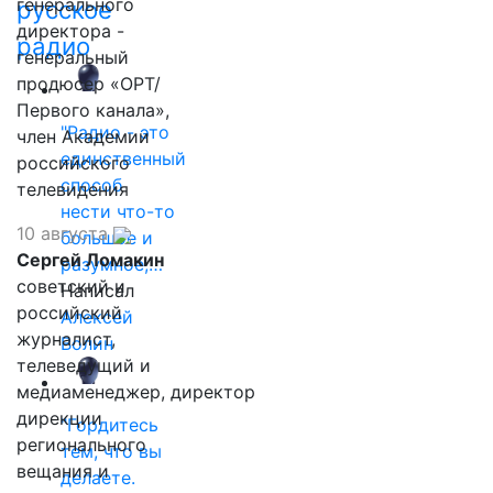
генерального
русское
директора -
радио
генеральный
продюсер «ОРТ/
Первого канала»,
"Радио - это
член Академии
единственный
российского
способ
телевидения
нести что-то
10 августа
большое и
Сергей Ломакин
разумное,…
советский и
Написал
российский
Алексей
журналист,
Волин
телеведущий и
медиаменеджер, директор
дирекции
"Гордитесь
регионального
тем, что вы
вещания и
делаете.