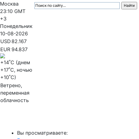
Москва
23:10
GMT
+3
Понедельник
10-08-2026
USD
82.167
EUR
94.837
+14
˚C (днем
+17
˚C, ночью
+10
˚C)
Ветрено,
переменная
облачность
МедиаПрофи
Вы просматриваете: