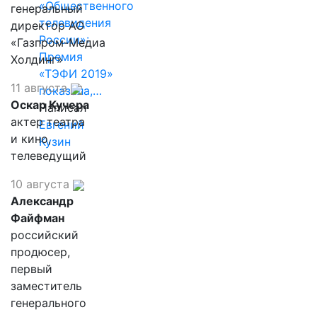
«Общественного
генеральный
телевидения
директор АО
России»:
«Газпром-Медиа
Премия
Холдинг»
«ТЭФИ 2019»
11 августа
показала,…
Оскар Кучера
Написал
актер театра
Евгений
и кино,
Кузин
телеведущий
10 августа
Александр
Файфман
российский
продюсер,
первый
заместитель
генерального