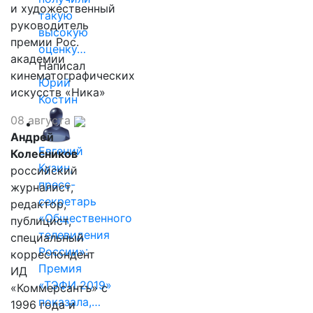
и художественный
такую
руководитель
высокую
премии Рос.
оценку…
академии
Написал
кинематографических
Юрий
искусств «Ника»
Костин
08 августа
Андрей
Евгений
Колесников
Кузин,
российский
пресс-
журналист,
секретарь
редактор,
«Общественного
публицист,
телевидения
специальный
России»:
корреспондент
Премия
ИД
«ТЭФИ 2019»
«Коммерсантъ» с
показала,…
1996 года и