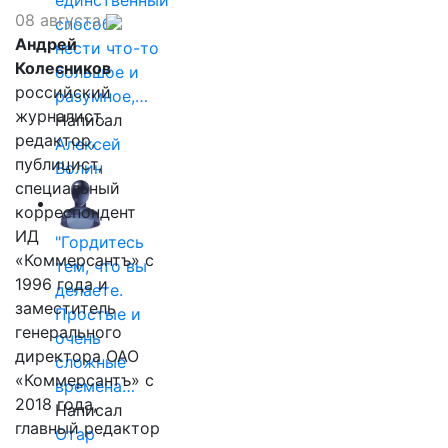
единственный
08 августа
способ
Андрей
нести что-то
Колесников
большое и
российский
разумное,…
журналист,
Написал
редактор,
Алексей
публицист,
Волин
специальный
корреспондент
ИД
"Гордитесь
«Коммерсантъ» с
тем, что вы
1996 года и
делаете.
заместитель
Простые и
генерального
очень
директора ОАО
сложные
«Коммерсантъ» с
времена…
2018 года,
Написал
главный редактор
Отар