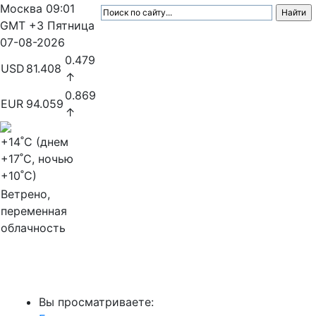
Москва
09:01
GMT +3
Пятница
07-08-2026
0.479
USD
81.408
↑
0.869
EUR
94.059
↑
+14
˚C (днем
+17
˚C, ночью
+10
˚C)
Ветрено,
переменная
облачность
МедиаПрофи
Вы просматриваете: