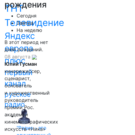
рождения
ТНТ
Сегодня
Телевидение
Завтра
На неделю
Яндекс
В этот период нет
европа
дней рождений.
08 августа
плюс
Юлий Гусман
первый
кинорежиссер,
сценарист,
канал
основатель
и художественный
русское
руководитель
радио
премии Рос.
академии
кинематографических
"Радио - это
искусств «Ника»