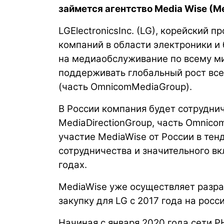
займется агентство Media Wise (Me
LGElectronicsInc. (LG), корейский 
компаний в области электроники и 
на медиаобслуживание по всему ми
поддерживать глобальный рост все
(часть OmnicomMediaGroup).
В России компания будет сотруднич
MediaDirectionGroup, часть Omnic
участие MediaWise от России в те
сотрудничества и значительного вкл
годах.
MediaWise уже осуществляет разра
закупку для LG с 2017 года на росс
Начиная с января 2020 года сети P