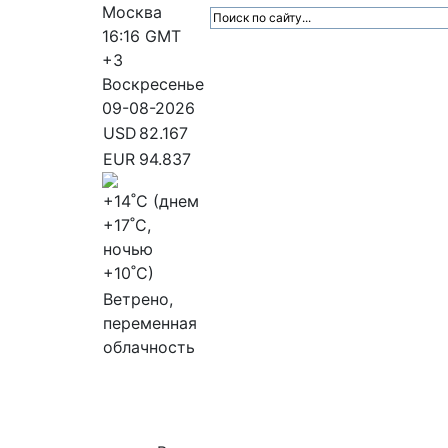
Москва
16:16
GMT
+3
Воскресенье
09-08-2026
USD
82.167
EUR
94.837
+14
˚C (днем
+17
˚C,
ночью
+10
˚C)
Ветрено,
переменная
облачность
МедиаПрофи
Главное
Медиарыно