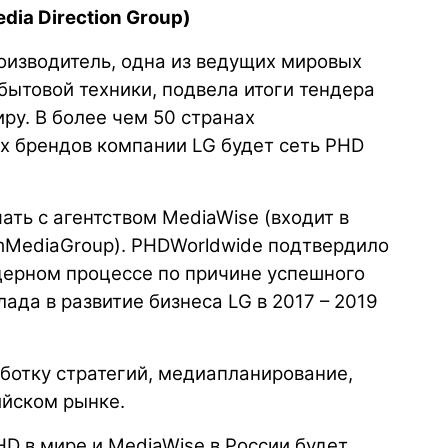
dia Direction Group)
производитель, одна из ведущих мировых
бытовой техники, подвела итоги тендера
ру. В более чем 50 странах
х брендов компании LG будет сеть PHD
ать с агентством MediaWise (входит в
omMediaGroup). PHDWorldwide подтвердило
ндерном процессе по причине успешного
ада в развитие бизнеса LG в 2017 – 2019
ботку стратегий, медиапланирование,
ийском рынке.
HD в мире и MediaWise в России будет