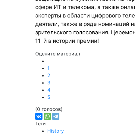
сфере ИТ и телекома, а также онл
эксперты в области цифрового тел
деятели, также в ряде номинаций 
зрительского голосования. Церемо
11-й в истории премии!
Оцените материал
1
2
3
4
5
(0 голосов)
Теги
History