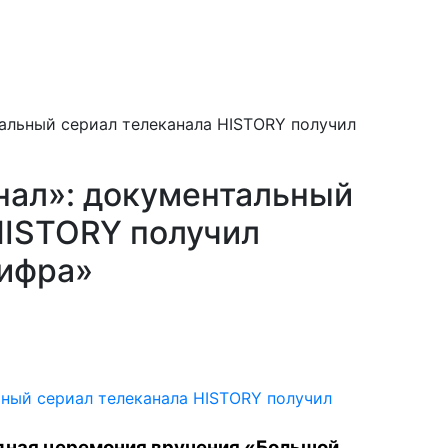
тальный сериал телеканала HISTORY получил
знал»: документальный
HISTORY получил
ифра»
дная церемония вручения «Большой