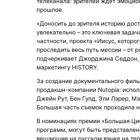
телеканала: зрителей ждет эмоцио
прошлое.
«Доносить до зрителя историю дос
увлекательно – это ключевая задача
частности, проекта «Иисус, которог
проследить весь путь мессии – от 
подчеркивает Джорджина Седдон,
маркетингу HISTORY.
За создание документального фил
продакшн-компании Nutopia: испо
Джейн Рут, Бен Гулд, Эли Лэрер, М
Большая часть съемок проходила на
В номинациях премии «Большая Ци
программ, могут быть представлен
вещающие на русском языке на тер