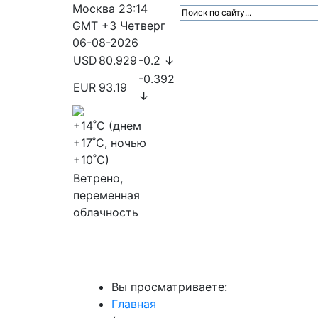
Москва
23:14
GMT +3
Четверг
06-08-2026
USD
80.929
-0.2 ↓
-0.392
EUR
93.19
↓
+14
˚C (днем
+17
˚C, ночью
+10
˚C)
Ветрено,
переменная
облачность
МедиаПрофи
Главное
Медиарыно
Вы просматриваете:
Главная