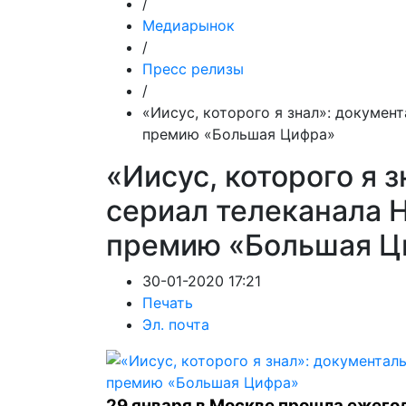
/
Медиарынок
/
Пресс релизы
/
«Иисус, которого я знал»: докумен
премию «Большая Цифра»
«Иисус, которого я 
сериал телеканала 
премию «Большая Ц
30-01-2020 17:21
Печать
Эл. почта
29 января в Москве прошла ежего