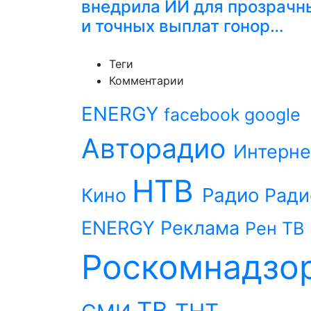
внедрила ИИ для прозрачн
и точных выплат гонор…
Теги
Комментарии
ENERGY
facebook
google
Авторадио
Интерне
НТВ
Радио
Кино
Ради
ENERGY
Реклама
Рен ТВ
Роскомнадзо
ТВ