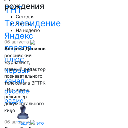
рождения
ТНТ
Сегодня
Телевидение
Завтра
На неделю
Яндекс
06 августа
европа
Алексей Денисов
российский
плюс
журналист,
первый
главный редактор
познавательного
канал
телеканала ВГТРК
«История»,
русское
режиссёр
радио
документального
кино
06 августа
"Радио - это