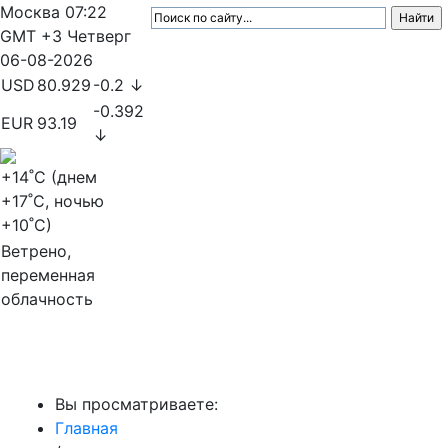
Москва
07:22
GMT +3
Четверг
06-08-2026
USD
80.929
-0.2 ↓
-0.392
EUR
93.19
↓
+14
˚C (днем
+17
˚C, ночью
+10
˚C)
Ветрено,
переменная
облачность
МедиаПрофи
Вы просматриваете:
Главная