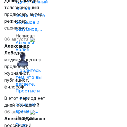
Дэвид Гамбург
единственный
телевизионный
способ
продюсер, актёр,
нести что-то
режиссёр,
большое и
сценарист
разумное,…
Написал
06 августа
Алексей
Александр
Волин
Лебедев
медиаменеджер,
продюсер,
"Гордитесь
журналист,
тем, что вы
публицист,
делаете.
философ
Простые и
очень
В этот период нет
сложные
дней рождений.
времена…
06 августа
Написал
Алексей Денисов
Отар
российский