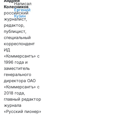
Андрей
Написал
Колесников
Евгений
российский
Кузин
журналист,
редактор,
публицист,
специальный
корреспондент
ИД
«Коммерсантъ» с
1996 года и
заместитель
генерального
директора ОАО
«Коммерсантъ» с
2018 года,
главный редактор
журнала
«Русский пионер»