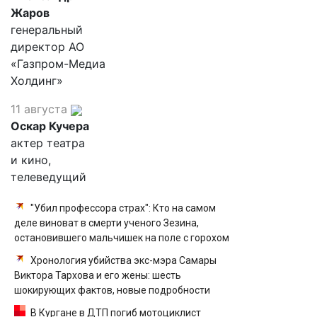
Жаров
генеральный
директор АО
«Газпром-Медиа
Холдинг»
11 августа
Оскар Кучера
актер театра
и кино,
телеведущий
"Убил профессора страх": Кто на самом
деле виноват в смерти ученого Зезина,
остановившего мальчишек на поле с горохом
Хронология убийства экс-мэра Самары
Виктора Тархова и его жены: шесть
шокирующих фактов, новые подробности
В Кургане в ДТП погиб мотоциклист