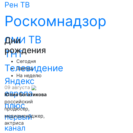
Рен ТВ
Роскомнадзор
ТВ
СМИ
Дни
рождения
ТНТ
Сегодня
Телевидение
Завтра
На неделю
Яндекс
09 августа
европа
Юлия Богатикова
российский
плюс
продюсер,
первый
медиаменеджер,
актриса
канал