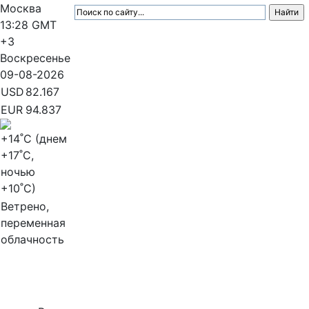
Москва
13:28
GMT
+3
Воскресенье
09-08-2026
USD
82.167
EUR
94.837
+14
˚C (днем
+17
˚C,
ночью
+10
˚C)
Ветрено,
переменная
облачность
МедиаПрофи