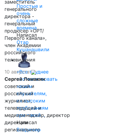
заместитель
Простые и
генерального
очень
директора -
сложные
генеральный
времена…
продюсер «ОРТ/
Написал
Первого канала»,
Отар
член Академии
Кушанашвили
российского
телевидения
10 августа
«Все труднее
Сергей Ломакин
соответствовать
советский и
нашим
российский
слушателям,
журналист,
их высоким
телеведущий и
требованиям
медиаменеджер, директор
при такой…
дирекции
Написал
регионального
Владимир