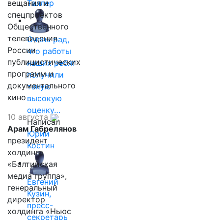
вещания и
Таллер
спецпроектов
Общественного
телевидения
Очень рад,
России
что работы
публицистических
наших ребят
программ и
получили
документального
такую
кино
высокую
оценку…
10 августа
Написал
Арам Габрелянов
Юрий
президент
Костин
холдинга
«Балтийская
медиа группа»,
Евгений
генеральный
Кузин,
директор
пресс-
холдинга «Ньюс
секретарь