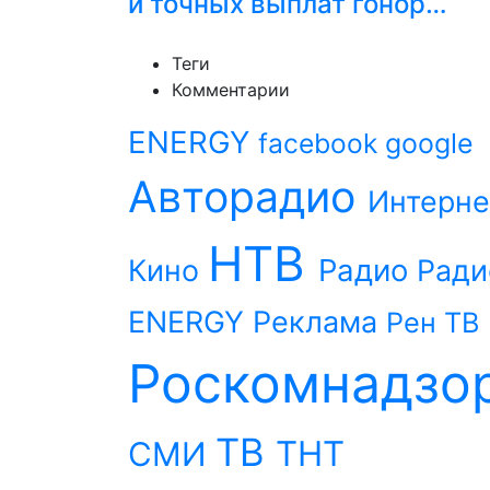
и точных выплат гонор…
Теги
Комментарии
ENERGY
facebook
google
Авторадио
Интерне
НТВ
Радио
Кино
Ради
ENERGY
Реклама
Рен ТВ
Роскомнадзо
ТВ
ТНТ
СМИ