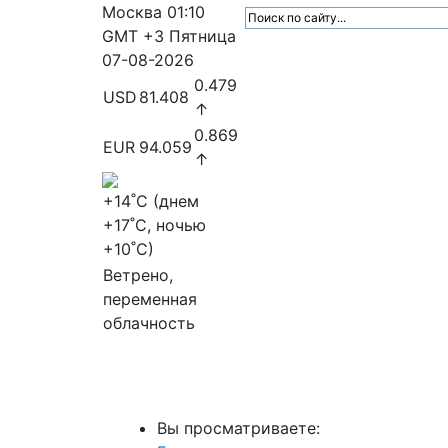
Москва
01:10
GMT +3
Пятница
07-08-2026
0.479
USD
81.408
↑
0.869
EUR
94.059
↑
+14
˚C (днем
+17
˚C, ночью
+10
˚C)
Ветрено,
переменная
облачность
МедиаПрофи
Главное
Медиарыно
Вы просматриваете: