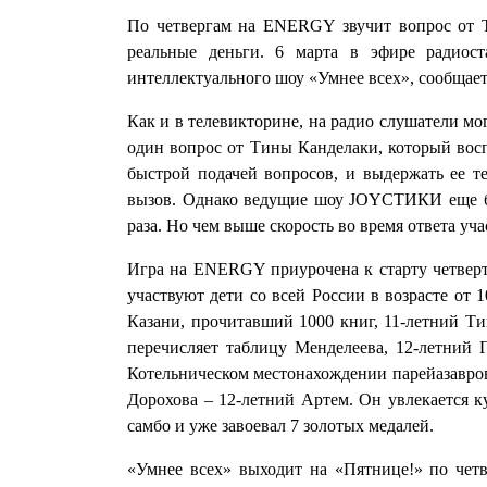
По четвергам на ENERGY звучит вопрос от 
реальные деньги. 6 марта в эфире радиост
интеллектуального шоу «Умнее всех», сообщает
Как и в телевикторине, на радио слушатели мо
один вопрос от Тины Канделаки, который восп
быстрой подачей вопросов, и выдержать ее т
вызов. Однако ведущие шоу JOYСТИКИ еще бо
раза. Но чем выше скорость во время ответа уч
Игра на ENERGY приурочена к старту четверто
участвуют дети со всей России в возрасте от 
Казани, прочитавший 1000 книг, 11-летний Ти
перечисляет таблицу Менделеева, 12-летний 
Котельническом местонахождении парейазавров
Дорохова – 12-летний Артем. Он увлекается к
самбо и уже завоевал 7 золотых медалей.
«Умнее всех» выходит на «Пятнице!» по четв