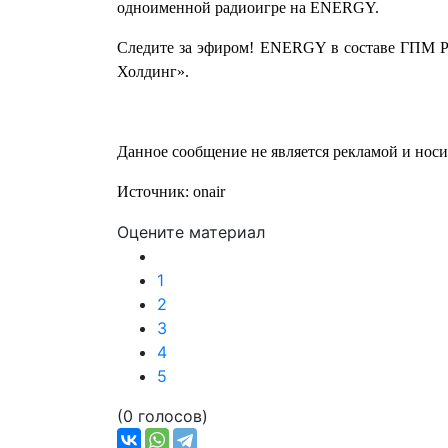
одноименной радиоигре на ENERGY.
Следите за эфиром! ENERGY в составе ГПМ Ра
Холдинг».
Данное сообщение не является рекламой и нос
Источник: onair
Оцените материал
1
2
3
4
5
(0 голосов)