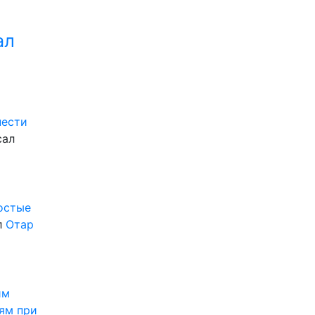
ал
нести
сал
ростые
л
Отар
им
ям при