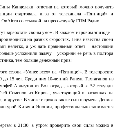
Тины Канделаки, ответив на который можно получить
анции стартовала игра от телеканала «Пятница!» и
 OnAir.ru со ссылкой на пресс-службу ГПМ Радио.
гут заработать своим умом. В каждом игровом эпизоде –
роизводится на разных скоростях. Тина известна своей
емп нелегко, а уж дать правильный ответ – настоящий
льше усложнили задачу – ускорили ее речь в полтора
астника, тем больше денежный приз!
го сезона «Умнее всех» на «Пятнице!». В телепроекте
10 до 15 лет. Среди них 10-летний Ранель Тахтаганов из
мофей Арнаутов из Волгограда, который за 52 секунды
Глеб Семенов из Кирова, участвующий в раскопках на
, и другие. В числе игроков также сын шоумена Дениса
ультурой Китая и Японии, профессионально занимается
ергам в 21:30, а утром проверить свои силы можно в