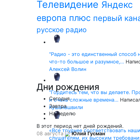
Телевидение
Яндекс
европа плюс
первый кан
русское радио
"Радио - это единственный способ 
что-то большое и разумное,…
Напи
Алексей Волин
Дни
рождения
"Гордитесь тем, что вы делаете. П
Сегодня
и очень сложные времена…
Написа
Завтра
Кушанашвили
На неделю
В этот период нет дней рождений.
«Все труднее соответствовать наш
08 августа
Юлий Гусман
слушателям, их высоким требовани