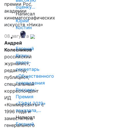
высокую
премии Рос.
оценку…
академии
Написал
кинематографических
Юрий
искусств «Ника»
Костин
08 августа
Андрей
Евгений
Колесников
Кузин,
российский
пресс-
журналист,
секретарь
редактор,
«Общественного
публицист,
телевидения
специальный
России»:
корреспондент
Премия
ИД
«ТЭФИ 2019»
«Коммерсантъ» с
показала,…
1996 года и
Написал
заместитель
Евгений
генерального