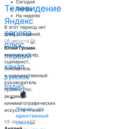
Сегодня
Телевидение
Завтра
На неделю
Яндекс
В этот период нет
европа
дней рождений.
08 августа
плюс
Юлий Гусман
первый
кинорежиссер,
сценарист,
канал
основатель
и художественный
русское
руководитель
радио
премии Рос.
академии
кинематографических
"Радио - это
искусств «Ника»
единственный
08 августа
способ
Андрей