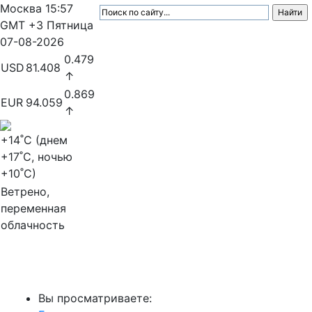
Москва
15:57
GMT +3
Пятница
07-08-2026
0.479
USD
81.408
↑
0.869
EUR
94.059
↑
+14
˚C (днем
+17
˚C, ночью
+10
˚C)
Ветрено,
переменная
облачность
МедиаПрофи
Вы просматриваете: