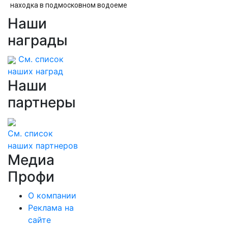
находка в подмосковном водоеме
Наши
«Это капитуляция и предательство
России»: Слуцкий обвинил партию «Яблоко» в
награды
навязывании «похабного Брестского мира
2.0»
См. список
наших наград
Наши
партнеры
См. список
наших партнеров
Медиа
Профи
О компании
Реклама на
сайте