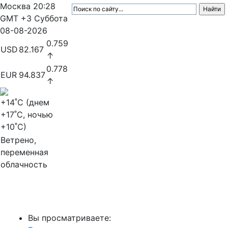
Москва
20:28
GMT +3
Суббота
08-08-2026
0.759
USD
82.167
↑
0.778
EUR
94.837
↑
+14
˚C (днем
+17
˚C, ночью
+10
˚C)
Ветрено,
переменная
облачность
МедиаПрофи
Вы просматриваете: