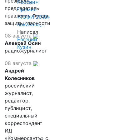
президент,
России»:
председатель
Премия
правления Фонда
«ТЭФИ 2019»
защиты гласности
показала,…
Написал
08 августа
Евгений
Алексей Осин
Кузин
радиожурналист
08 августа
Андрей
Колесников
российский
журналист,
редактор,
публицист,
специальный
корреспондент
ИД
«Коммерсантъ» с