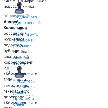
кинематографических
искусств «Ника»
08 августа
"Радио - это
Андрей
единственный
Колесников
способ
российский
нести что-то
журналист,
большое и
редактор,
разумное,…
публицист,
Написал
специальный
Алексей
корреспондент
Волин
ИД
«Коммерсантъ» с
1996 года и
"Гордитесь
заместитель
тем, что вы
генерального
делаете.
директора ОАО
Простые и
«Коммерсантъ» с
очень