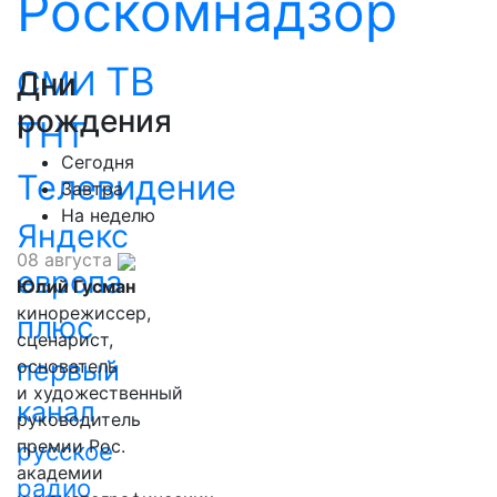
Роскомнадзор
ТВ
СМИ
Дни
рождения
ТНТ
Сегодня
Телевидение
Завтра
На неделю
Яндекс
08 августа
европа
Юлий Гусман
кинорежиссер,
плюс
сценарист,
первый
основатель
и художественный
канал
руководитель
премии Рос.
русское
академии
радио