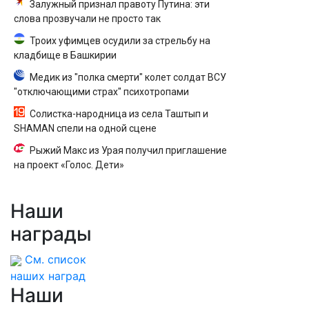
Залужный признал правоту Путина: эти
слова прозвучали не просто так
Троих уфимцев осудили за стрельбу на
кладбище в Башкирии
Медик из "полка смерти" колет солдат ВСУ
"отключающими страх" психотропами
Солистка-народница из села Таштып и
SHAMAN спели на одной сцене
Рыжий Макс из Урая получил приглашение
на проект «Голос. Дети»
Наши
награды
См. список
наших наград
Наши