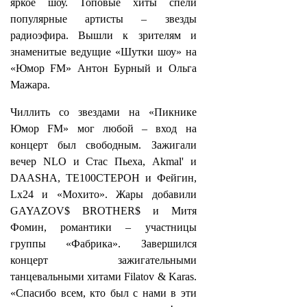
яркое шоу. Топовые хиты спели
популярные артисты – звезды
радиоэфира. Вышли к зрителям и
знаменитые ведущие «Шутки шоу» на
«Юмор FM» Антон Бурный и Ольга
Мажара.
Чиллить со звездами на «Пикнике
Юмор FM» мог любой – вход на
концерт был свободным. Зажигали
вечер NLO и Стас Пьеха, Akmal' и
DAASHA, ТЕ100СТЕРОН и Фейгин,
Lx24 и «Мохито». Жары добавили
GAYAZOV$ BROTHER$ и Митя
Фомин, романтики – участницы
группы «Фабрика». Завершился
концерт зажигательными
танцевальными хитами Filatov & Karas.
«Спасибо всем, кто был с нами в эти