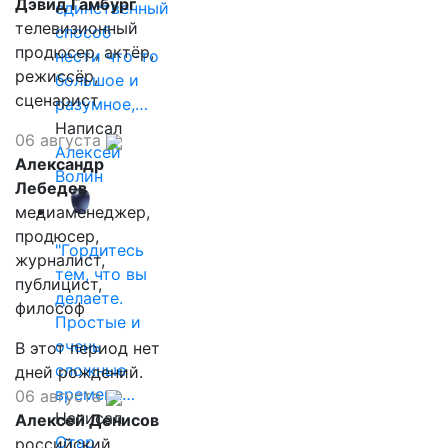
Дэвид Гамбург
единственный
телевизионный
способ
продюсер, актёр,
нести что-то
режиссёр,
большое и
сценарист
разумное,…
Написал
06 августа
Алексей
Александр
Волин
Лебедев
медиаменеджер,
продюсер,
"Гордитесь
журналист,
тем, что вы
публицист,
делаете.
философ
Простые и
очень
В этот период нет
сложные
дней рождений.
времена…
06 августа
Написал
Алексей Денисов
Отар
российский