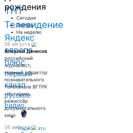
рождения
ТНТ
Сегодня
Телевидение
Завтра
На неделю
Яндекс
06 августа
европа
Алексей Денисов
российский
плюс
журналист,
первый
главный редактор
познавательного
канал
телеканала ВГТРК
«История»,
русское
режиссёр
радио
документального
кино
06 августа
"Радио - это