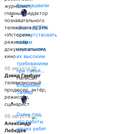
Кушанашвили
журналист,
главный редактор
познавательного
телеканала ВГТРК
«Все труднее
«История»,
соответствовать
режиссёр
нашим
документального
слушателям,
кино
их высоким
требованиям
06 августа
при такой…
Дэвид Гамбург
Написал
телевизионный
Владимир
продюсер, актёр,
Таллер
режиссёр,
сценарист
Очень рад,
06 августа
что работы
Александр
наших ребят
Лебедев