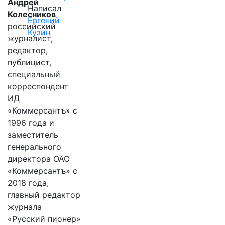
Андрей
Написал
Колесников
Евгений
российский
Кузин
журналист,
редактор,
публицист,
специальный
корреспондент
ИД
«Коммерсантъ» с
1996 года и
заместитель
генерального
директора ОАО
«Коммерсантъ» с
2018 года,
главный редактор
журнала
«Русский пионер»