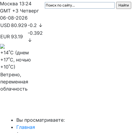
Москва
13:24
GMT +3
Четверг
06-08-2026
USD
80.929
-0.2 ↓
-0.392
EUR
93.19
↓
+14
˚C (днем
+17
˚C, ночью
+10
˚C)
Ветрено,
переменная
облачность
МедиаПрофи
Вы просматриваете:
Главная