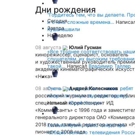
Дни
рождения
"Гордитесь тем, что вы делаете. П
Сегодня
и очень сложные времена…
Написа
Завтра
Кушанашвили
На неделю
08 августа
Юлий Гусман
«Все труднее соответствовать наш
кинорежиссер, сценарист, основатель
слушателям, их высоким требовани
и художественный руководитель премии
такой…
Написал
Владимир Таллер
академии кинематографических искусст
«Ника»
08 августа
Очень рад, что работы наших ребят
Андрей Колесников
российский журналист, редактор, публи
получили такую высокую оценку…
специальный корреспондент ИД
Написал
Юрий Костин
«Коммерсантъ» с 1996 года и заместите
генерального директора ОАО «Коммерса
2018 года, главный редактор журнала «
Евгений Кузин, пресс-секретарь
пионер» с 2008 года
«Общественного телевидения Росси