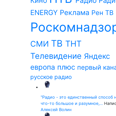
Радио
Кино
Ради
ENERGY
Реклама
Рен ТВ
Роскомнадзо
ТВ
ТНТ
СМИ
Телевидение
Яндекс
европа плюс
первый кан
русское радио
"Радио - это единственный способ 
что-то большое и разумное,…
Напи
Алексей Волин