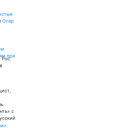
ростые
л
Отар
им
ям при
 Рос.
в
цист,
ль
нтъ» с
Русский
и»: