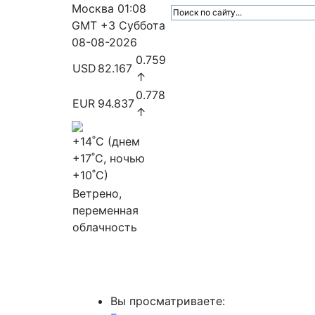
Москва
01:08
GMT +3
Суббота
08-08-2026
0.759
USD
82.167
↑
0.778
EUR
94.837
↑
+14
˚C (днем
+17
˚C, ночью
+10
˚C)
Ветрено,
переменная
облачность
МедиаПрофи
Главное
Медиарыно
Вы просматриваете: