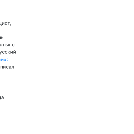
цист,
ль
нтъ» с
Русский
и»:
писал
да