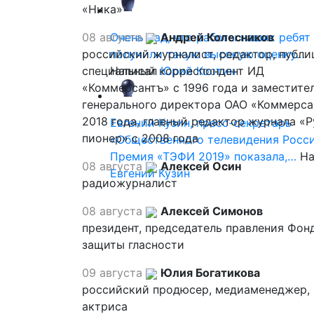
«Ника»
08 августа
Очень рад, что работы наших ребят
Андрей Колесников
российский журналист, редактор, публи
получили такую высокую оценку…
специальный корреспондент ИД
Написал
Юрий Костин
«Коммерсантъ» с 1996 года и заместите
генерального директора ОАО «Коммерса
2018 года, главный редактор журнала «
Евгений Кузин, пресс-секретарь
пионер» с 2008 года
«Общественного телевидения Росси
Премия «ТЭФИ 2019» показала,…
На
08 августа
Алексей Осин
Евгений Кузин
радиожурналист
08 августа
Алексей Симонов
президент, председатель правления Фон
защиты гласности
09 августа
Юлия Богатикова
российский продюсер, медиаменеджер,
актриса