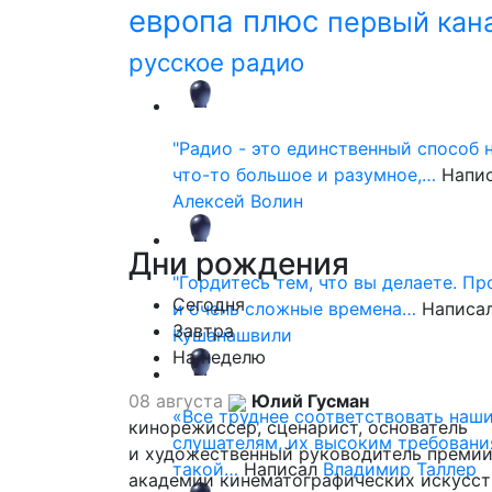
европа плюс
первый кан
русское радио
"Радио - это единственный способ 
что-то большое и разумное,…
Напи
Алексей Волин
Дни
рождения
"Гордитесь тем, что вы делаете. П
Сегодня
и очень сложные времена…
Написа
Завтра
Кушанашвили
На неделю
08 августа
Юлий Гусман
«Все труднее соответствовать наш
кинорежиссер, сценарист, основатель
слушателям, их высоким требовани
и художественный руководитель премии
такой…
Написал
Владимир Таллер
академии кинематографических искусст