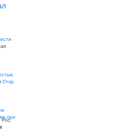
ал
нести
сал
ростые
л
Отар
им
ям при
 Рос.
в