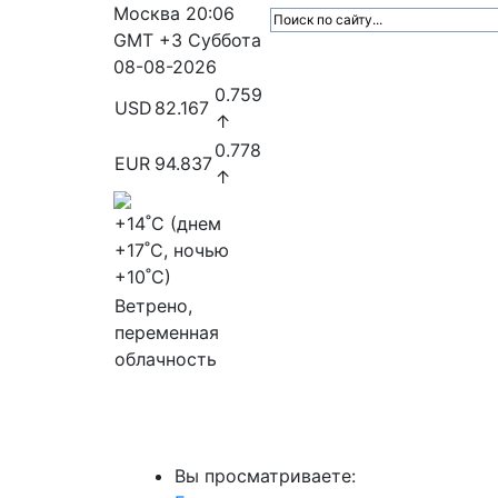
Москва
20:06
GMT +3
Суббота
08-08-2026
0.759
USD
82.167
↑
0.778
EUR
94.837
↑
+14
˚C (днем
+17
˚C, ночью
+10
˚C)
Ветрено,
переменная
облачность
МедиаПрофи
Главное
Медиарыно
Вы просматриваете: