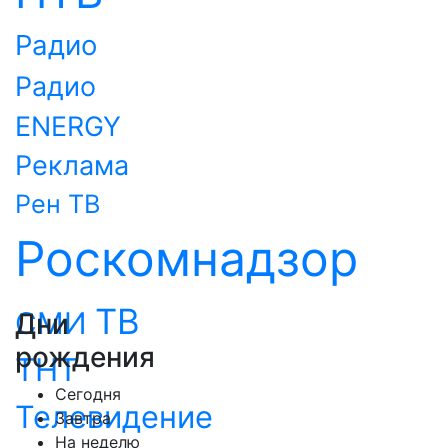
Радио
Радио
ENERGY
Реклама
Рен ТВ
Роскомнадзор
ТВ
СМИ
Дни
рождения
ТНТ
Сегодня
Телевидение
Завтра
На неделю