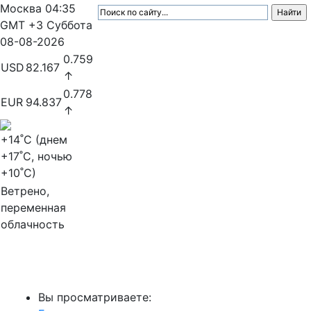
Москва
04:35
GMT +3
Суббота
08-08-2026
0.759
USD
82.167
↑
0.778
EUR
94.837
↑
+14
˚C (днем
+17
˚C, ночью
+10
˚C)
Ветрено,
переменная
облачность
МедиаПрофи
Вы просматриваете: