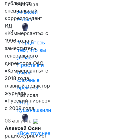
публицист,
Написал
специальный
Алексей
корреспондент
Волин
ИД
«Коммерсантъ» с
1996 года и
"Гордитесь
заместитель
тем, что вы
генерального
делаете.
директора ОАО
Простые и
«Коммерсантъ» с
очень
2018 года,
сложные
главный редактор
времена…
журнала
Написал
«Русский пионер»
Отар
с 2008 года
Кушанашвили
08 августа
Алексей Осин
«Все труднее
радиожурналист