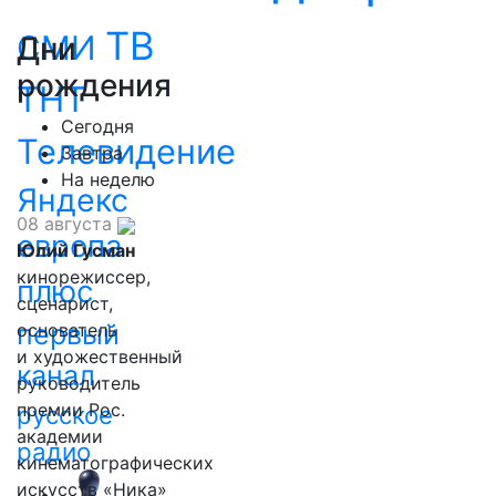
ТВ
СМИ
Дни
рождения
ТНТ
Сегодня
Телевидение
Завтра
На неделю
Яндекс
08 августа
европа
Юлий Гусман
кинорежиссер,
плюс
сценарист,
первый
основатель
и художественный
канал
руководитель
премии Рос.
русское
академии
радио
кинематографических
искусств «Ника»