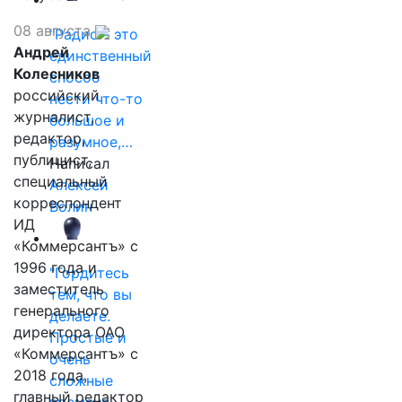
08 августа
"Радио - это
Андрей
единственный
Колесников
способ
российский
нести что-то
журналист,
большое и
редактор,
разумное,…
публицист,
Написал
специальный
Алексей
корреспондент
Волин
ИД
«Коммерсантъ» с
1996 года и
"Гордитесь
заместитель
тем, что вы
генерального
делаете.
директора ОАО
Простые и
«Коммерсантъ» с
очень
2018 года,
сложные
главный редактор