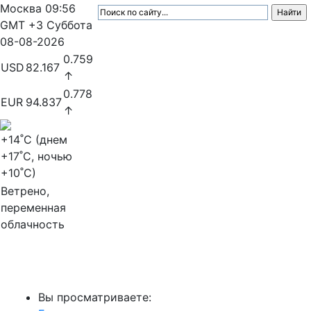
Москва
09:56
GMT +3
Суббота
08-08-2026
0.759
USD
82.167
↑
0.778
EUR
94.837
↑
+14
˚C (днем
+17
˚C, ночью
+10
˚C)
Ветрено,
переменная
облачность
МедиаПрофи
Вы просматриваете: