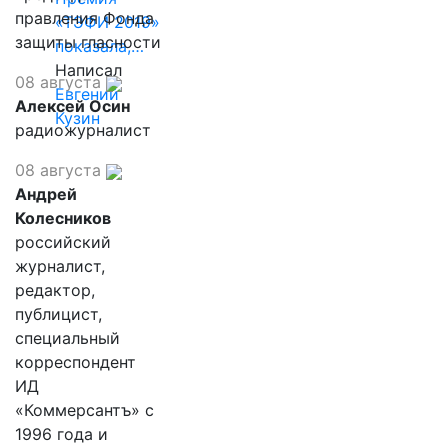
правления Фонда
«ТЭФИ 2019»
защиты гласности
показала,…
Написал
08 августа
Евгений
Алексей Осин
Кузин
радиожурналист
08 августа
Андрей
Колесников
российский
журналист,
редактор,
публицист,
специальный
корреспондент
ИД
«Коммерсантъ» с
1996 года и