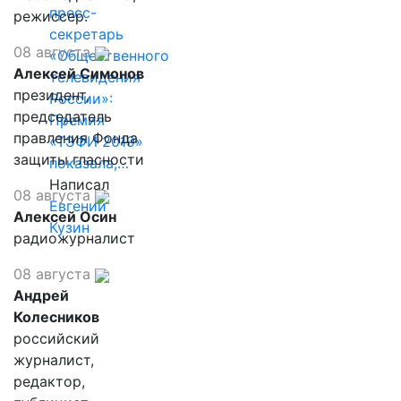
пресс-
режиссер.
секретарь
08 августа
«Общественного
Алексей Симонов
телевидения
президент,
России»:
председатель
Премия
правления Фонда
«ТЭФИ 2019»
защиты гласности
показала,…
Написал
08 августа
Евгений
Алексей Осин
Кузин
радиожурналист
08 августа
Андрей
Колесников
российский
журналист,
редактор,