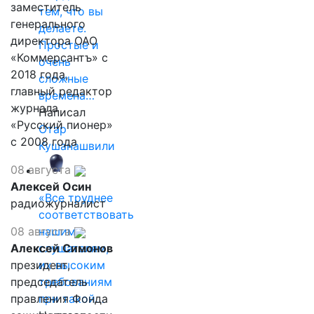
заместитель
тем, что вы
генерального
делаете.
директора ОАО
Простые и
«Коммерсантъ» с
очень
2018 года,
сложные
главный редактор
времена…
журнала
Написал
«Русский пионер»
Отар
с 2008 года
Кушанашвили
08 августа
Алексей Осин
«Все труднее
радиожурналист
соответствовать
08 августа
нашим
Алексей Симонов
слушателям,
президент,
их высоким
председатель
требованиям
правления Фонда
при такой…