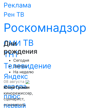
Реклама
Рен ТВ
Роскомнадзор
ТВ
СМИ
Дни
рождения
ТНТ
Сегодня
Телевидение
Завтра
На неделю
Яндекс
08 августа
европа
Юлий Гусман
кинорежиссер,
плюс
сценарист,
первый
основатель