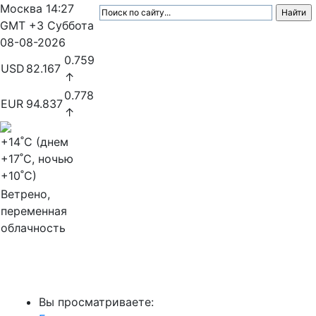
Москва
14:27
GMT +3
Суббота
08-08-2026
0.759
USD
82.167
↑
0.778
EUR
94.837
↑
+14
˚C (днем
+17
˚C, ночью
+10
˚C)
Ветрено,
переменная
облачность
МедиаПрофи
Вы просматриваете: