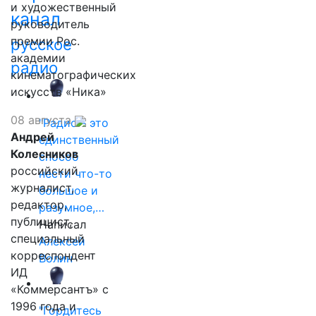
и художественный
канал
руководитель
премии Рос.
русское
академии
радио
кинематографических
искусств «Ника»
08 августа
"Радио - это
Андрей
единственный
Колесников
способ
российский
нести что-то
журналист,
большое и
редактор,
разумное,…
публицист,
Написал
специальный
Алексей
корреспондент
Волин
ИД
«Коммерсантъ» с
1996 года и
"Гордитесь