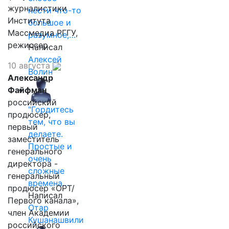
журналистики
нести что-то
Института
большое и
Массмедиа РГГУ,
разумное,…
режиссер.
Написал
Алексей
10 августа
Волин
Александр
Файфман
российский
"Гордитесь
продюсер,
тем, что вы
первый
делаете.
заместитель
Простые и
генерального
очень
директора -
сложные
генеральный
времена…
продюсер «ОРТ/
Написал
Первого канала»,
Отар
член Академии
Кушанашвили
российского