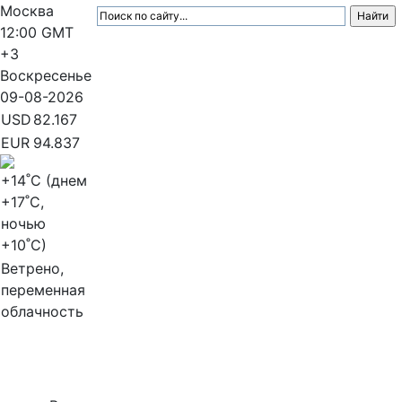
Москва
12:00
GMT
+3
Воскресенье
09-08-2026
USD
82.167
EUR
94.837
+14
˚C (днем
+17
˚C,
ночью
+10
˚C)
Ветрено,
переменная
облачность
МедиаПрофи