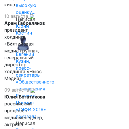
кино
высокую
оценку…
10 августа
Написал
Арам Габрелянов
Юрий
президент
Костин
холдинга
«Балтийская
медиа группа»,
Евгений
генеральный
Кузин,
директор
пресс-
холдинга «Ньюс
секретарь
Медиа»
«Общественного
телевидения
09 августа
России»:
Юлия Богатикова
Премия
российский
«ТЭФИ 2019»
продюсер,
показала,…
медиаменеджер,
Написал
актриса