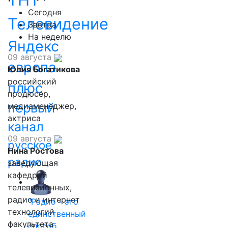
ТНТ
Сегодня
Телевидение
Завтра
На неделю
Яндекс
09 августа
европа
Юлия Богатикова
российский
плюс
продюсер,
первый
медиаменеджер,
актриса
канал
09 августа
русское
Нина Ростова
радио
заведующая
кафедрой
телевизионных,
радио и интернет
"Радио - это
технологий
единственный
факультета
способ