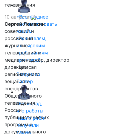
телевидения
10 августа
«Все труднее
Сергей Ломакин
соответствовать
советский и
нашим
российский
слушателям,
журналист,
их высоким
телеведущий и
требованиям
медиаменеджер, директор
при такой…
дирекции
Написал
регионального
Владимир
вещания и
Таллер
спецпроектов
Общественного
телевидения
Очень рад,
России
что работы
публицистических
наших ребят
программ и
получили
документального
такую