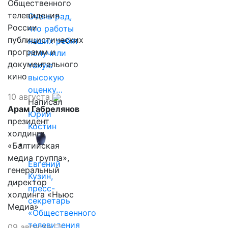
Общественного
телевидения
Очень рад,
России
что работы
публицистических
наших ребят
программ и
получили
документального
такую
кино
высокую
оценку…
10 августа
Написал
Арам Габрелянов
Юрий
президент
Костин
холдинга
«Балтийская
медиа группа»,
Евгений
генеральный
Кузин,
директор
пресс-
холдинга «Ньюс
секретарь
Медиа»
«Общественного
телевидения
09 августа