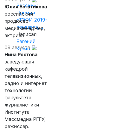
России»:
Юлия Богатикова
Премия
российский
«ТЭФИ 2019»
продюсер,
показала,…
медиаменеджер,
Написал
актриса
Евгений
09 августа
Кузин
Нина Ростова
заведующая
кафедрой
телевизионных,
радио и интернет
технологий
факультета
журналистики
Института
Массмедиа РГГУ,
режиссер.