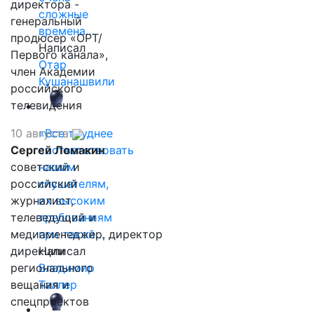
директора -
сложные
генеральный
времена…
продюсер «ОРТ/
Написал
Первого канала»,
Отар
член Академии
Кушанашвили
российского
телевидения
10 августа
«Все труднее
Сергей Ломакин
соответствовать
советский и
нашим
российский
слушателям,
журналист,
их высоким
телеведущий и
требованиям
медиаменеджер, директор
при такой…
дирекции
Написал
регионального
Владимир
вещания и
Таллер
спецпроектов