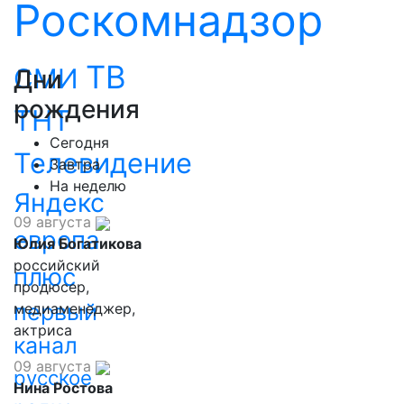
Роскомнадзор
ТВ
СМИ
Дни
рождения
ТНТ
Сегодня
Телевидение
Завтра
На неделю
Яндекс
09 августа
европа
Юлия Богатикова
российский
плюс
продюсер,
первый
медиаменеджер,
актриса
канал
09 августа
русское
Нина Ростова