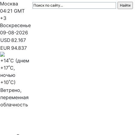
Москва
04:21
GMT
+3
Воскресенье
09-08-2026
USD
82.167
EUR
94.837
+14
˚C (днем
+17
˚C,
ночью
+10
˚C)
Ветрено,
переменная
облачность
МедиаПрофи