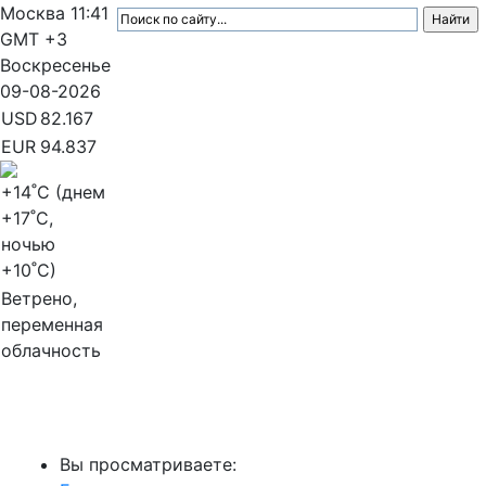
Москва
11:41
GMT +3
Воскресенье
09-08-2026
USD
82.167
EUR
94.837
+14
˚C (днем
+17
˚C,
ночью
+10
˚C)
Ветрено,
переменная
облачность
МедиаПрофи
Вы просматриваете: