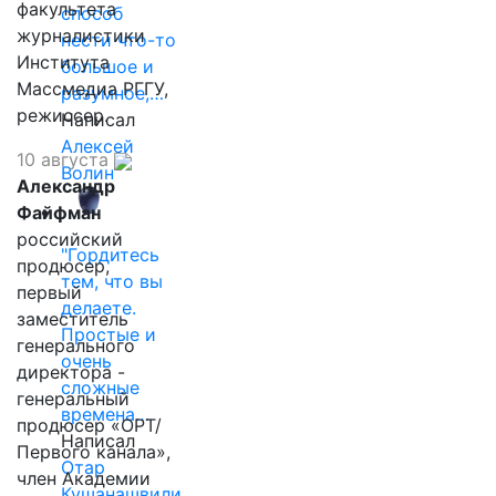
факультета
способ
журналистики
нести что-то
Института
большое и
Массмедиа РГГУ,
разумное,…
режиссер.
Написал
Алексей
10 августа
Волин
Александр
Файфман
российский
"Гордитесь
продюсер,
тем, что вы
первый
делаете.
заместитель
Простые и
генерального
очень
директора -
сложные
генеральный
времена…
продюсер «ОРТ/
Написал
Первого канала»,
Отар
член Академии
Кушанашвили