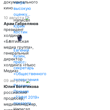
документального
такую
кино
высокую
оценку…
10 августа
Написал
Арам Габрелянов
Юрий
президент
Костин
холдинга
«Балтийская
медиа группа»,
Евгений
генеральный
Кузин,
директор
пресс-
холдинга «Ньюс
секретарь
Медиа»
«Общественного
телевидения
09 августа
России»:
Юлия Богатикова
Премия
российский
«ТЭФИ 2019»
продюсер,
показала,…
медиаменеджер,
Написал