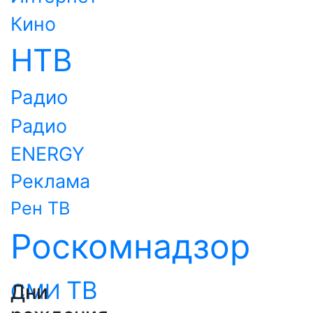
Кино
НТВ
Радио
Радио
ENERGY
Реклама
Рен ТВ
Роскомнадзор
ТВ
СМИ
Дни