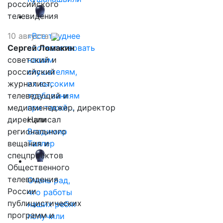
российского
телевидения
10 августа
«Все труднее
Сергей Ломакин
соответствовать
советский и
нашим
российский
слушателям,
журналист,
их высоким
телеведущий и
требованиям
медиаменеджер, директор
при такой…
дирекции
Написал
регионального
Владимир
вещания и
Таллер
спецпроектов
Общественного
телевидения
Очень рад,
России
что работы
публицистических
наших ребят
программ и
получили