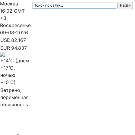
Москва
16:02
GMT
+3
Воскресенье
09-08-2026
USD
82.167
EUR
94.837
+14
˚C (днем
+17
˚C,
ночью
+10
˚C)
Ветрено,
переменная
облачность
МедиаПрофи