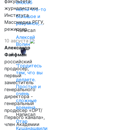
факультета
способ
журналистики
нести что-то
Института
большое и
Массмедиа РГГУ,
разумное,…
режиссер.
Написал
Алексей
10 августа
Волин
Александр
Файфман
российский
"Гордитесь
продюсер,
тем, что вы
первый
делаете.
заместитель
Простые и
генерального
очень
директора -
сложные
генеральный
времена…
продюсер «ОРТ/
Написал
Первого канала»,
Отар
член Академии
Кушанашвили