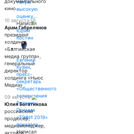
документального
такую
кино
высокую
оценку…
10 августа
Написал
Арам Габрелянов
Юрий
президент
Костин
холдинга
«Балтийская
медиа группа»,
Евгений
генеральный
Кузин,
директор
пресс-
холдинга «Ньюс
секретарь
Медиа»
«Общественного
телевидения
09 августа
России»:
Юлия Богатикова
Премия
российский
«ТЭФИ 2019»
продюсер,
показала,…
медиаменеджер,
Написал
актриса