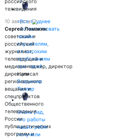
российского
телевидения
10 августа
«Все труднее
Сергей Ломакин
соответствовать
советский и
нашим
российский
слушателям,
журналист,
их высоким
телеведущий и
требованиям
медиаменеджер, директор
при такой…
дирекции
Написал
регионального
Владимир
вещания и
Таллер
спецпроектов
Общественного
телевидения
Очень рад,
России
что работы
публицистических
наших ребят
программ и
получили