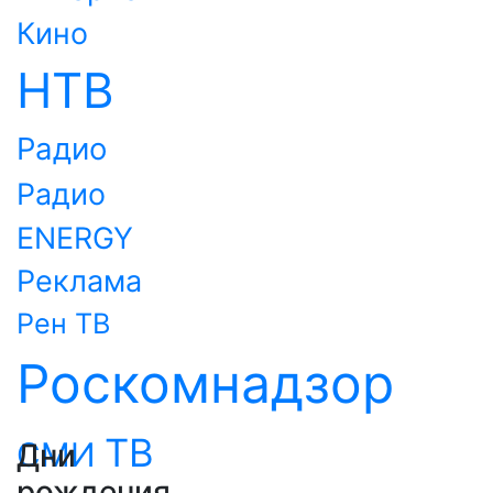
Кино
НТВ
Радио
Радио
ENERGY
Реклама
Рен ТВ
Роскомнадзор
ТВ
СМИ
Дни
рождения