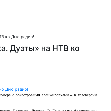
ТВ ко Дню радио!
а. Дуэты» на НТВ ко
омера с оркестровыми аранжировками – в телеверсии
радио. Классика. Дуэты». В День радио федеральный