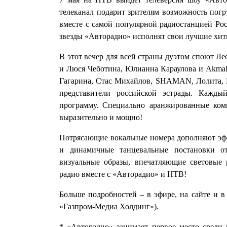
телеканал подарит зрителям возможность погр
вместе с самой популярной радиостанцией Рос
звезды «Авторадио» исполнят свои лучшие хит
В этот вечер для всей страны дуэтом споют 
и Люся Чеботина, Юлианна Караулова и Akmal',
Гагарина, Стас Михайлов, SHAMAN, Лолита, М
представители российской эстрады. Кажды
программу. Специально аранжированные ком
выразительно и мощно!
Потрясающие вокальные номера дополняют эфф
и динамичные танцевальные постановки о
визуальные образы, впечатляющие световые
радио вместе с «Авторадио» и НТВ!
Больше подробностей – в эфире, на сайте и в
«Газпром-Медиа Холдинг»).
* «Авторадио» занимает первое место среди