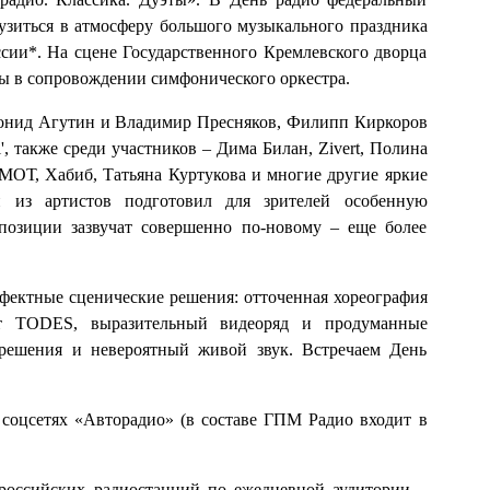
узиться в атмосферу большого музыкального праздника
сии*. На сцене Государственного Кремлевского дворца
ы в сопровождении симфонического оркестра.
Леонид Агутин и Владимир Пресняков, Филипп Киркоров
 также среди участников – Дима Билан, Zivert, Полина
ОТ, Хабиб, Татьяна Куртукова и многие другие яркие
й из артистов подготовил для зрителей особенную
позиции зазвучат совершенно по-новому – еще более
ектные сценические решения: отточенная хореография
т TODES, выразительный видеоряд и продуманные
 решения и невероятный живой звук. Встречаем День
 соцсетях «Авторадио» (в составе ГПМ Радио входит в
 российских радиостанций по ежедневной аудитории –