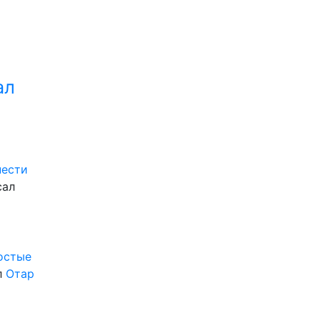
ал
нести
сал
ростые
л
Отар