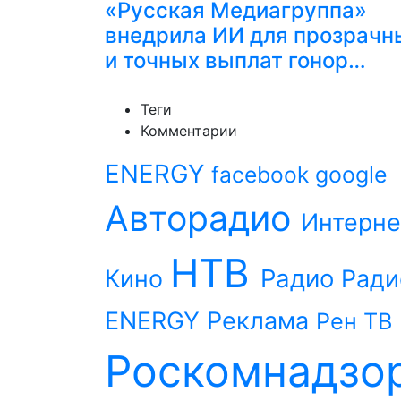
«Русская Медиагруппа»
внедрила ИИ для прозрачн
и точных выплат гонор…
Теги
Комментарии
ENERGY
facebook
google
Авторадио
Интерне
НТВ
Радио
Кино
Ради
ENERGY
Реклама
Рен ТВ
Роскомнадзо