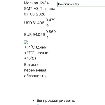
Москва
12:34
GMT +3
Пятница
07-08-2026
0.479
USD
81.408
↑
0.869
EUR
94.059
↑
+14
˚C (днем
+17
˚C, ночью
+10
˚C)
Ветрено,
переменная
облачность
МедиаПрофи
Главное
Медиарыно
Вы просматриваете: