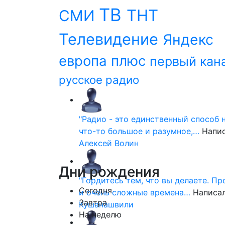
ТВ
ТНТ
СМИ
Телевидение
Яндекс
европа плюс
первый кан
русское радио
"Радио - это единственный способ 
что-то большое и разумное,…
Напи
Алексей Волин
Дни
рождения
"Гордитесь тем, что вы делаете. П
Сегодня
и очень сложные времена…
Написа
Завтра
Кушанашвили
На неделю