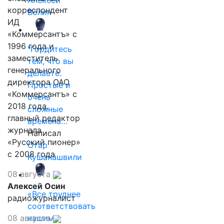
Алексей
корреспондент
Волин
ИД
«Коммерсантъ» с
1996 года и
"Гордитесь
заместитель
тем, что вы
генерального
делаете.
директора ОАО
Простые и
«Коммерсантъ» с
очень
2018 года,
сложные
главный редактор
времена…
журнала
Написал
«Русский пионер»
Отар
с 2008 года
Кушанашвили
08 августа
Алексей Осин
«Все труднее
радиожурналист
соответствовать
08 августа
нашим