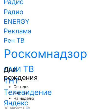
Радио
Радио
ENERGY
Реклама
Рен ТВ
Роскомнадзор
ТВ
СМИ
Дни
рождения
ТНТ
Сегодня
Телевидение
Завтра
На неделю
Яндекс
08 августа