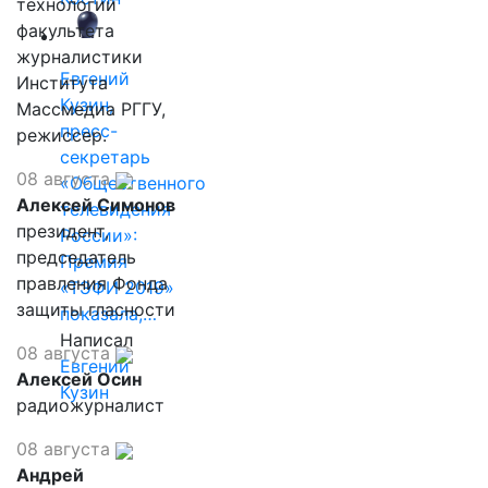
технологий
факультета
журналистики
Евгений
Института
Кузин,
Массмедиа РГГУ,
пресс-
режиссер.
секретарь
08 августа
«Общественного
Алексей Симонов
телевидения
президент,
России»:
председатель
Премия
правления Фонда
«ТЭФИ 2019»
защиты гласности
показала,…
Написал
08 августа
Евгений
Алексей Осин
Кузин
радиожурналист
08 августа
Андрей