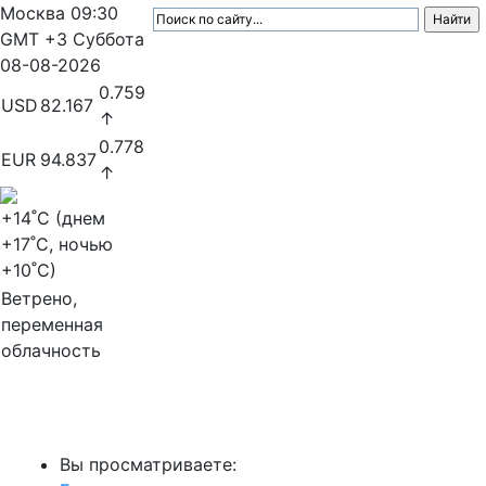
Москва
09:30
GMT +3
Суббота
08-08-2026
0.759
USD
82.167
↑
0.778
EUR
94.837
↑
+14
˚C (днем
+17
˚C, ночью
+10
˚C)
Ветрено,
переменная
облачность
МедиаПрофи
Вы просматриваете: